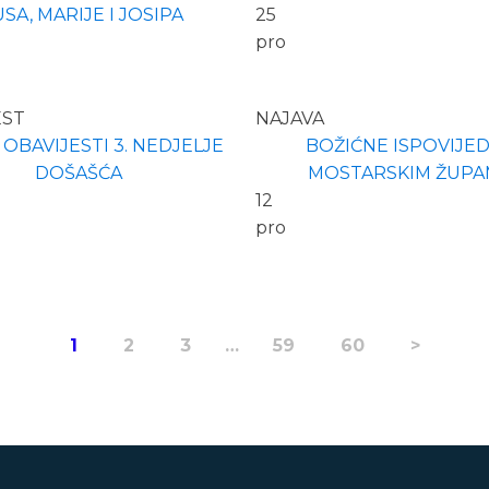
USA, MARIJE I JOSIPA
25
pro
EST
NAJAVA
OBAVIJESTI 3. NEDJELJE
BOŽIĆNE ISPOVIJED
DOŠAŠĆA
MOSTARSKIM ŽUPA
12
pro
1
2
3
…
59
60
>