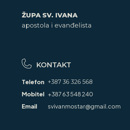
ŽUPA SV. IVANA
apostola i evanđelista
KONTAKT
Telefon
+387 36 326 568
Mobitel
+387 63 548 240
Email
svivanmostar@gmail.com