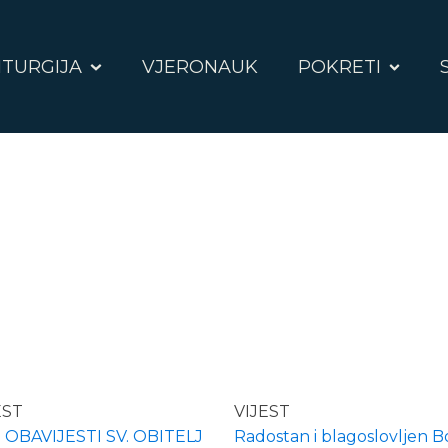
ITURGIJA
VJERONAUK
POKRETI
EST
VIJEST
OBAVIJESTI SV. OBITELJ
Radostan i blagoslovljen Bo