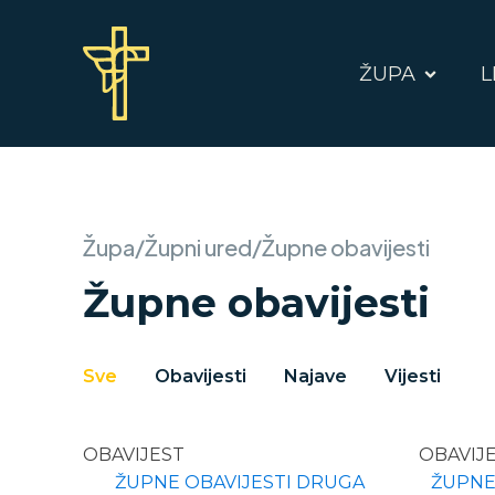
ŽUPA
L
Župa/Župni ured/Župne obavijesti
Župne obavijesti
zupne-obavijesti-filter
Sve
Obavijesti
Najave
Vijesti
OBAVIJEST
OBAVIJ
ŽUPNE OBAVIJESTI DRUGA
ŽUPNE 