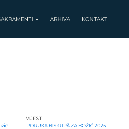
SAKRAMENTI
ARHIVA
KONTAKT
VIJEST
žić!
PORUKA BISKUPÂ ZA BOŽIĆ 2025.