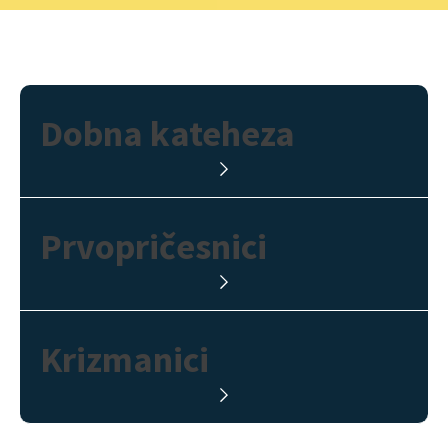
Dobna kateheza
Prvopričesnici
Krizmanici