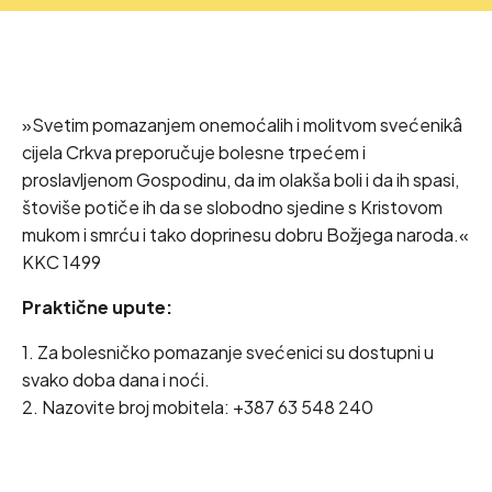
»Svetim pomazanjem onemoćalih i molitvom svećenikâ
cijela Crkva preporučuje bolesne trpećem i
proslavljenom Gospodinu, da im olakša boli i da ih spasi,
štoviše potiče ih da se slobodno sjedine s Kristovom
mukom i smrću i tako doprinesu dobru Božjega naroda.«
KKC 1499
Praktične upute:
1. Za bolesničko pomazanje svećenici su dostupni u
svako doba dana i noći.
2. Nazovite broj mobitela: +387 63 548 240