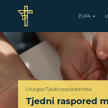
ŽUPA
L
Liturgija/Tjedni raspored misa
Tjedni raspored m