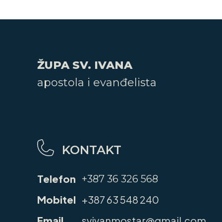
ŽUPA SV. IVANA
apostola i evanđelista
KONTAKT
Telefon
+387 36 326 568
Mobitel
+387 63 548 240
Email
svivanmostar@gmail.com