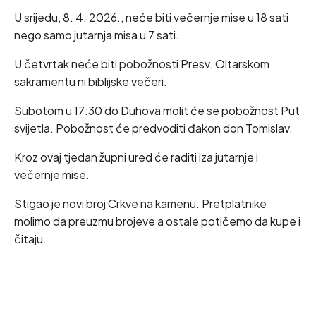
U srijedu, 8. 4. 2026., neće biti večernje mise u 18 sati
nego samo jutarnja misa u 7 sati.
U četvrtak neće biti pobožnosti Presv. Oltarskom
sakramentu ni biblijske večeri.
Subotom u 17:30 do Duhova molit će se pobožnost Put
svijetla. Pobožnost će predvoditi đakon don Tomislav.
Kroz ovaj tjedan župni ured će raditi iza jutarnje i
večernje mise.
Stigao je novi broj Crkve na kamenu. Pretplatnike
molimo da preuzmu brojeve a ostale potičemo da kupe i
čitaju.