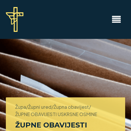
Župa/Župni ured/Župna obavijest/
ŽUPNE OBAVIJESTI USKRSNE OSMINE
ŽUPNE OBAVIJESTI