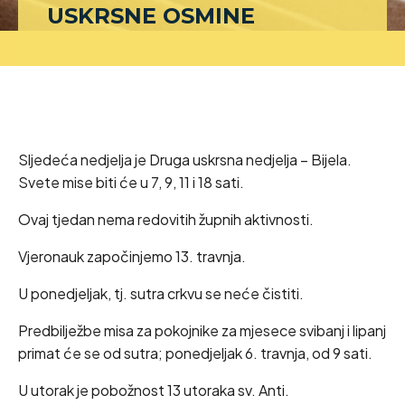
USKRSNE OSMINE
Sljedeća nedjelja je Druga uskrsna nedjelja – Bijela.
Svete mise biti će u 7, 9, 11 i 18 sati.
Ovaj tjedan nema redovitih župnih aktivnosti.
Vjeronauk započinjemo 13. travnja.
U ponedjeljak, tj. sutra crkvu se neće čistiti.
Predbilježbe misa za pokojnike za mjesece svibanj i lipanj
primat će se od sutra; ponedjeljak 6. travnja, od 9 sati.
U utorak je pobožnost 13 utoraka sv. Anti.