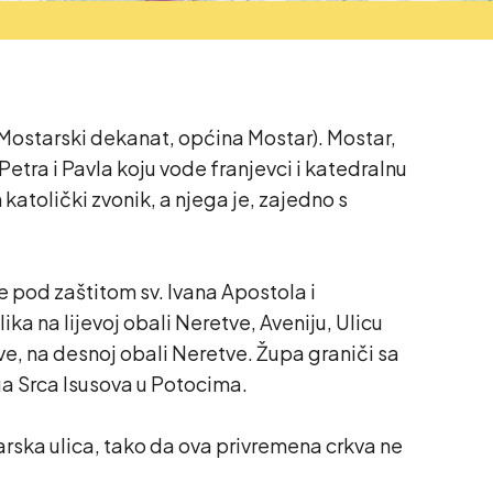
ostarski dekanat, općina Mostar). Mostar,
etra i Pavla koju vode franjevci i katedralnu
katolički zvonik, a njega je, zajedno s
 pod zaštitom sv. Ivana Apostola i
a na lijevoj obali Neretve, Aveniju, Ulicu
eve, na desnoj obali Neretve. Župa graniči sa
ga Srca Isusova u Potocima.
darska ulica, tako da ova privremena crkva ne