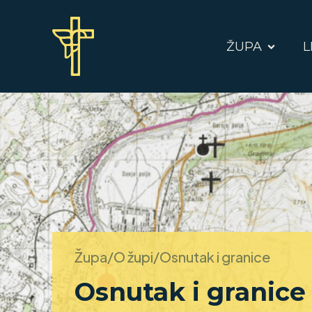
ŽUPA
L
Župa/O župi/
Osnutak i granice
Osnutak i granice