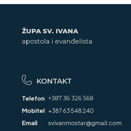
ŽUPA SV. IVANA
apostola i evanđelista
KONTAKT
Telefon
+387 36 326 568
Mobitel
+387 63 548 240
Email
svivanmostar@gmail.com