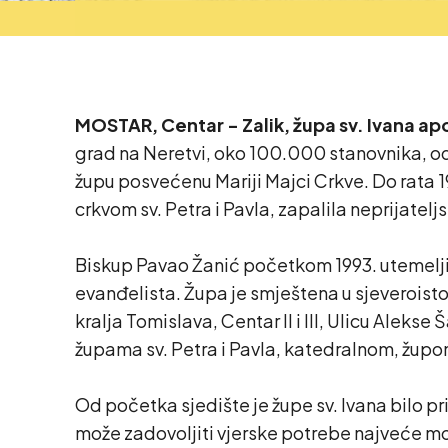
MOSTAR, Centar - Zalik, župa sv. Ivana apo
grad na Neretvi, oko 100.000 stanovnika, od 1
župu posvećenu Mariji Majci Crkve. Do rata 1
crkvom sv. Petra i Pavla, zapalila neprijatel
Biskup Pavao Žanić početkom 1993. utemeljio
evanđelista. Župa je smještena u sjeveroisto
kralja Tomislava, Centar II i III, Ulicu Alek
župama sv. Petra i Pavla, katedralnom, župo
Od početka sjedište je župe sv. Ivana bilo p
može zadovoljiti vjerske potrebe najveće m