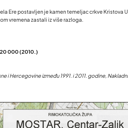
la Ere postavljen je kamen temeljac crkve Kristova Us
ekom vremena zastali iz više razloga.
 20 000 (2010.)
sne i Hercegovine između 1991. i 2011. godine, Nakladn