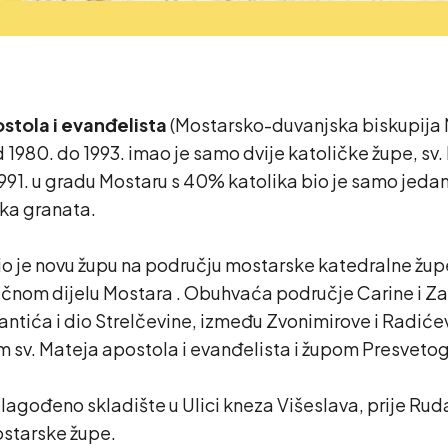
stola i evanđelista
(Mostarsko-duvanjska biskupija M
980. do 1993. imao je samo dvije katoličke župe, sv. P
991. u gradu Mostaru s 40% katolika bio je samo jedan 
jska granata.
 je novu župu na području mostarske katedralne župe
čnom dijelu Mostara . Obuhvaća područje Carine i Zalik
se Šantića i dio Strelčevine, između Zvonimirove i Radić
m sv. Mateja apostola i evanđelista i župom Presveto
rilagođeno skladište u Ulici kneza Višeslava, prije Ru
ostarske župe.