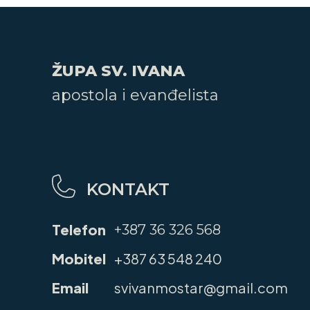
ŽUPA SV. IVANA
apostola i evanđelista
KONTAKT
Telefon
+387 36 326 568
Mobitel
+387 63 548 240
Email
svivanmostar@gmail.com