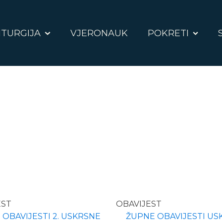
ITURGIJA
VJERONAUK
POKRETI
EST
OBAVIJEST
OBAVIJESTI 2. USKRSNE
ŽUPNE OBAVIJESTI US