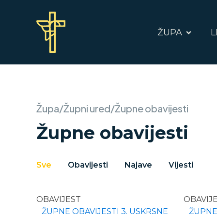
ŽUPA
L
Župa/Župni ured/Župne obavijesti
Župne obavijesti
zupne-obavijesti-filter
Sve
Obavijesti
Najave
Vijesti
OBAVIJEST
OBAVIJ
ŽUPNE OBAVIJESTI 3. USKRSNE
ŽUPNE 