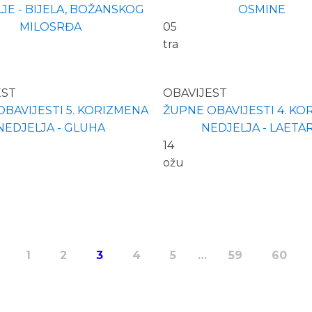
JE - BIJELA, BOŽANSKOG
OSMINE
MILOSRĐA
05
tra
EST
OBAVIJEST
BAVIJESTI 5. KORIZMENA
ŽUPNE OBAVIJESTI 4. K
NEDJELJA - GLUHA
NEDJELJA - LAETA
14
ožu
1
2
3
4
5
…
59
60