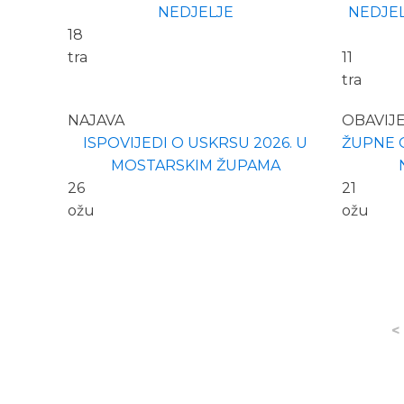
NEDJELJE
NEDJEL
18
tra
11
tra
NAJAVA
OBAVIJ
ISPOVIJEDI O USKRSU 2026. U
ŽUPNE O
MOSTARSKIM ŽUPAMA
26
21
ožu
ožu
<