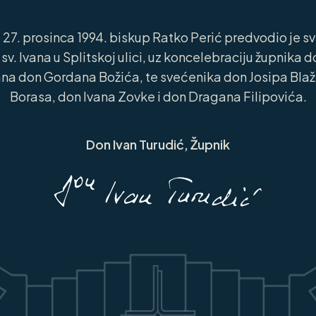
 27. prosinca 1994. biskup Ratko Perić predvodio je sv
ci sv. Ivana u Splitskoj ulici, uz koncelebraciju župnika 
na don Gordana Božića, te svećenika don Josipa Blaže
Borasa, don Ivana Zovke i don Dragana Filipovića.
Don Ivan Turudić, Župnik