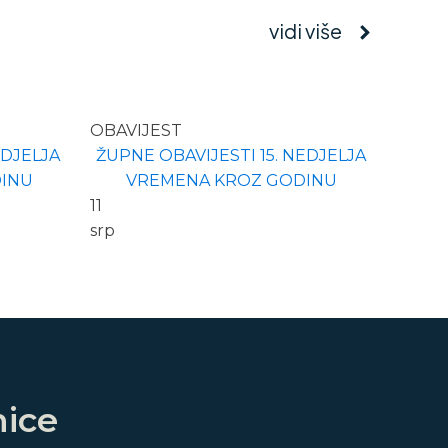
vidi više
OBAVIJEST
EDJELJA
ŽUPNE OBAVIJESTI 15. NEDJELJA
INU
VREMENA KROZ GODINU
11
srp
nice