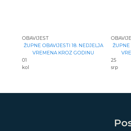
OBAVIJEST
OBAVIJ
ŽUPNE OBAVIJESTI 18. NEDJELJA
ŽUPNE 
VREMENA KROZ GODINU
VR
01
25
kol
srp
Pos