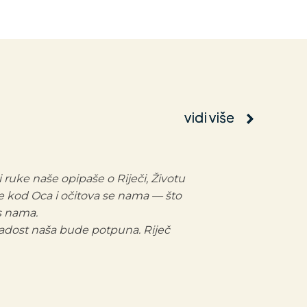
vidi više
vidi više
i ruke naše opipaše o Riječi, Životu
aše kod Oca i očitova se nama — što
 s nama.
radost naša bude potpuna. Riječ