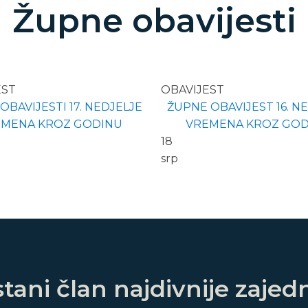
Župne obavijesti
EST
OBAVIJEST
OBAVIJESTI 17. NEDJELJE
ŽUPNE OBAVIJEST 16. N
EMENA KROZ GODINU
VREMENA KROZ GOD
18
srp
tani član najdivnije zajed