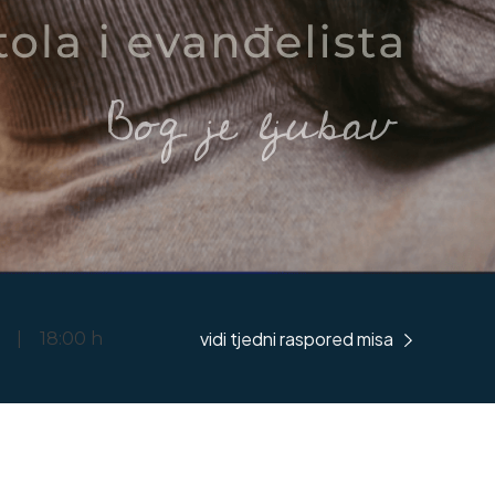
vidi tjedni raspored misa
h | 18:00 h