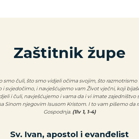
Zaštitnik župe
o smo čuli, što smo vidjeli očima svojim, što razmotrismo 
smo i svjedočimo, i navješćujemo vam Život vječni, koji bij
jeli i čuli, navješćujemo i vama da i vi imate zajedništvo
 sa Sinom njegovim Isusom Kristom. I to vam pišemo da 
Gospodnja.
(1lv 1, 1-4)
Sv. Ivan, apostol i evanđelist