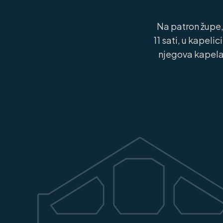
Na patron župe,
11 sati, u kapeli
njegova kapela