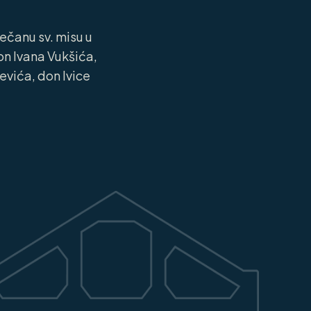
ečanu sv. misu u
don Ivana Vukšića,
vića, don Ivice