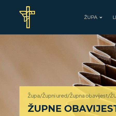
ŽUPA
L
Župa/Župni ured/Župna obavijest/
ŽU
ŽUPNE OBAVIJEST