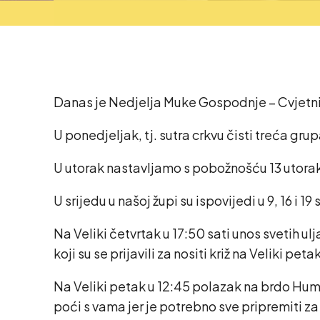
Danas je Nedjelja Muke Gospodnje – Cvjetnica
U ponedjeljak, tj. sutra crkvu čisti treća grup
U utorak nastavljamo s pobožnošću 13 utoraka 
U srijedu u našoj župi su ispovijedi u 9, 16 i 19 s
Na Veliki četvrtak u 17:50 sati unos svetih 
koji su se prijavili za nositi križ na Veliki pe
Na Veliki petak u 12:45 polazak na brdo Hum 
poći s vama jer je potrebno sve pripremiti 