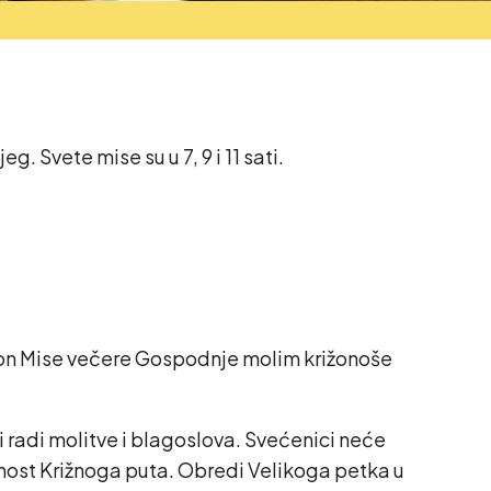
Svete mise su u 7, 9 i 11 sati.
Nakon Mise večere Gospodnje molim križonoše
i radi molitve i blagoslova. Svećenici neće
žnost Križnoga puta. Obredi Velikoga petka u