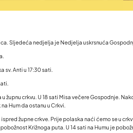
. Sljedeća nedjelja je Nedjelja uskrsnuća Gospodnjeg. 
a.
sv. Anti u 17:30 sati.
ati.
ulja u župnu crkvu. U 18 sati Misa večere Gospodnje. 
tak na Hum da ostanu u Crkvi.
ispred župne crkve. Prije polaska naći ćemo se u crkv
za pobožnost Križnoga puta. U 14 sati na Humu je pobo