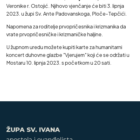
Veronike r. Ostojić. Njihovo vjenčanje će biti 3. lipnja
2023. u župi Sv. Ante Padovanskoga, Ploče-Tepčići.
Napomena za roditelje prvopričesnika i krizmanika da
vrate prvopričesničke i krizmaničke haljine.
U župnom uredu možete kupiti karte za humanitarni
koncert duhovne glazbe "Vjerujem" koji će se održati u
Mostaru 10. lipnja 2023. s početkom u 20 sati.
ŽUPA SV. IVANA
apostola i evanđelista