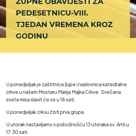
ŽUPNE OBAVIJESTI ZA
PEDESETNICU-VIII.
TJEDAN VREMENA KROZ
GODINU
U ponedjeljak je zaštitnica župe i naslovnica katedralne
crkve u našem Mostaru Marija Majka Crkve. Svečana
sveta misa slavit će se u 18 sati.
U ponedjeljak crkvu čisti prva grupa.
U utorak nastavljamo s pobožnošću 13 utoraka sv. Anti u
17:30 sati.