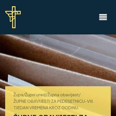
Župa/Župni ured/Župna obavijest/
ŽUPNE OBAVIJESTI ZA PEDESETNICU-VIII.
TJEDAN VREMENA KROZ GODINU