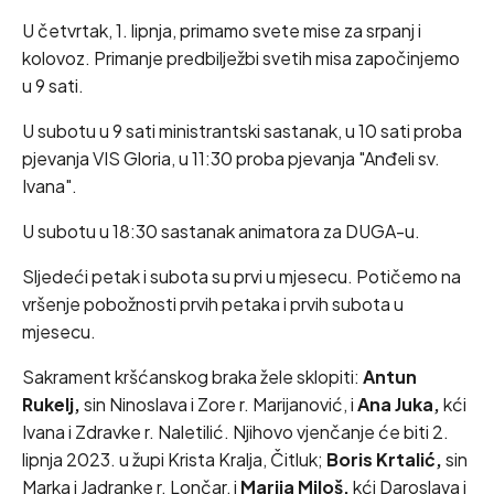
U četvrtak, 1. lipnja, primamo svete mise za srpanj i
kolovoz. Primanje predbilježbi svetih misa započinjemo
u 9 sati.
U subotu u 9 sati ministrantski sastanak, u 10 sati proba
pjevanja VIS Gloria, u 11:30 proba pjevanja "Anđeli sv.
Ivana".
U subotu u 18:30 sastanak animatora za DUGA-u.
Sljedeći petak i subota su prvi u mjesecu. Potičemo na
vršenje pobožnosti prvih petaka i prvih subota u
mjesecu.
Sakrament kršćanskog braka žele sklopiti:
Antun
Rukelj,
sin Ninoslava i Zore r. Marijanović, i
Ana Juka,
kći
Ivana i Zdravke r. Naletilić. Njihovo vjenčanje će biti 2.
lipnja 2023. u župi Krista Kralja, Čitluk;
Boris Krtalić,
sin
Marka i Jadranke r. Lončar, i
Marija Miloš,
kći Daroslava i