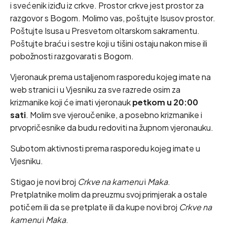
i svećenik iziđu iz crkve. Prostor crkve jest prostor za
razgovor s Bogom. Molimo vas, poštujte Isusov prostor.
Poštujte Isusa u Presvetom oltarskom sakramentu.
Poštujte braću i sestre koji u tišini ostaju nakon mise ili
pobožnosti razgovarati s Bogom.
Vjeronauk prema ustaljenom rasporedu kojeg imate na
web stranici i u Vjesniku za sve razrede osim za
krizmanike koji će imati vjeronauk
petkom u 20:00
sati
. Molim sve vjeroučenike, a posebno krizmanike i
prvopričesnike da budu redoviti na župnom vjeronauku.
Subotom aktivnosti prema rasporedu kojeg imate u
Vjesniku.
Stigao je novi broj
Crkve na kamenu
i
Maka
.
Pretplatnike molim da preuzmu svoj primjerak a ostale
potičem ili da se pretplate ili da kupe novi broj
Crkve na
kamenu
i
Maka
.