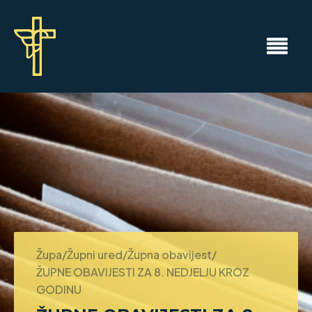
Župa/Župni ured/Župna obavijest/
ŽUPNE OBAVIJESTI ZA 8. NEDJELJU KROZ
GODINU