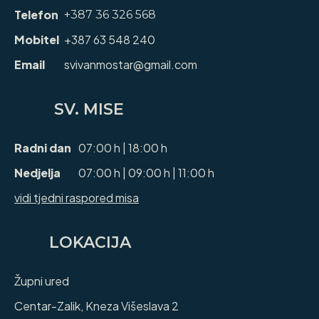
Telefon
+387 36 326 568
Mobitel
+387 63 548 240
Email
svivanmostar@gmail.com
SV. MISE
Radni dan
07:00 h | 18:00 h
Nedjelja
07:00 h | 09:00 h | 11:00 h
vidi tjedni raspored misa
LOKACIJA
Župni ured
Centar-Zalik, Kneza Višeslava 2