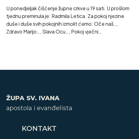
U ponedjeljak čišćenje župne crkve u 19 sati. U prošlom
tjednu preminula je: Radmila Letica. Za pokoj njezine
duše i duše svih pokojnih izmolit ćemo: Oče naš…,
Zdravo Marijo…, Slava Ocu…, Pokoj vječni…
ŽUPA SV. IVANA
apostola i evanđelista
KONTAKT