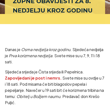
ŽUPNE OBAVIJESTI ZA 8.
NEDJELJU KROZ GODINU
Danas je
Osma nedjelja kroz godinu
. Sljedeća nedjelja
je
Prva korizmena nedjelja
. Svete mise su u 7, 9, 11 i 18
sati.
Sljedeća srijeda je Čista srijeda ili Pepelnica.
Zapovijedani je post i nemrs.
Svete mise su ovdje u 7
i 18 sati. Pod misama će biti blagoslov pepela i
pepeljanje. Navečer u 19 sati bit će korizmena tribina na
temu:
Obitelj u Božjem naumu
. Predavač don Krešo
Puljić.