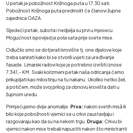
U petak je pobožnost Križnoga puta u 17:30 sati.
Pobožnost Križnoga puta predmolit će članovi župne
zajednica OAZA.
Sljedeći petak, subota i nedjelja su prvi u mjesecu.
Mogućnost ispovijed je pola sata prije svete mise.
Odlučilo smo se dotjerati krovište tj. one dijelove koje
treba sanirati kako bi se stvorili uvjeti za uređivanje
fasade. Limarski radovi koje je potrebno izvršiti iznose
7.341,- KM. Svaki korizmeni petak naša odricanja ćemo
prikupljati kao milostinju na tu nakanu. Ukoliko netko želi,
a potičem, može svoj prilog za obnovu krovišta dati u
župnom uredu.
Primjećujemo dvije anomalije.
Prva:
nakon svetih misâ ili
bilo koje pobožnosti vjernici se u crkvi zaustavljaju i
razgovaraju kao da su na nekom trgu.
Druga:
Crkvu bi
vjernici nakon mise trebali napustiti nakon što ministranti