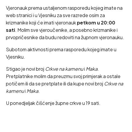
Vjeronauk prema ustaljenom rasporedu kojeg imate na
web stranici i u Vjesniku za sve razrede osim za
krizmanike koji će imati vjeronauk
petkom u 20:00
sati
. Molim sve vjeroučenike, a posebno krizmanike i
prvopričesnike da budu redoviti na župnom vjeronauku.
Subotom aktivnosti prema rasporedu kojeg imate u
Vjesniku.
Stigao je novi broj
Crkve na kamenu
i
Maka
.
Pretplatnike molim da preuzmu svoj primjerak a ostale
potičem ili da se pretplate ili da kupe novi broj
Crkve na
kamenu
i
Maka
.
U ponedjeljak čišćenje župne crkve u 19 sati.