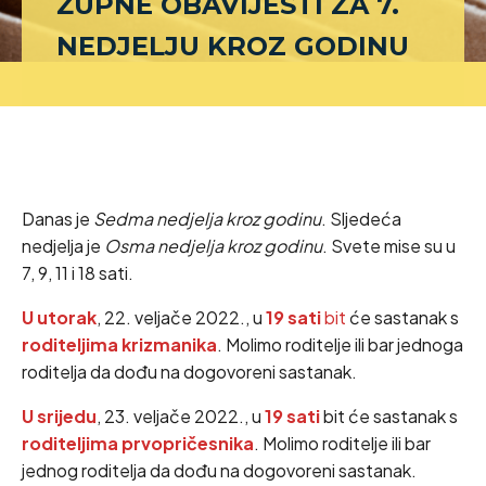
ŽUPNE OBAVIJESTI ZA 7.
NEDJELJU KROZ GODINU
Danas je
Sedma nedjelja kroz godinu
. Sljedeća
nedjelja je
Osma nedjelja kroz godinu
. Svete mise su u
7, 9, 11 i 18 sati.
U utorak
, 22. veljače 2022., u
19 sati
bit
će sastanak s
roditeljima krizmanika
. Molimo roditelje ili bar jednoga
roditelja da dođu na dogovoreni sastanak.
U srijedu
, 23. veljače 2022., u
19 sati
bit će sastanak s
roditeljima prvopričesnika
. Molimo roditelje ili bar
jednog roditelja da dođu na dogovoreni sastanak.