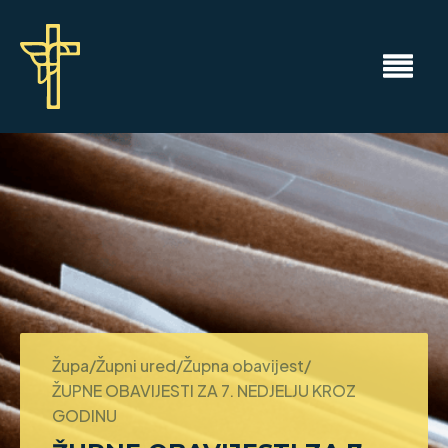
Župa/Župni ured/Župna obavijest/
ŽUPNE OBAVIJESTI ZA 7. NEDJELJU KROZ
GODINU