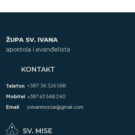
ŽUPA SV. IVANA
apostola i evanđelista
KONTAKT
Telefon
+387 36 326 568
Mobitel
+387 63 548 240
Email
svivanmostar@gmail.com
SV. MISE