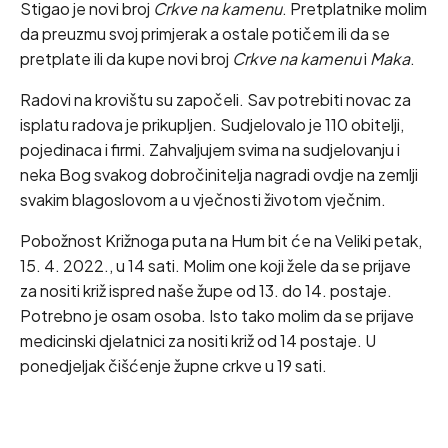
Stigao je novi broj
Crkve na kamenu
. Pretplatnike molim
da preuzmu svoj primjerak a ostale potičem ili da se
pretplate ili da kupe novi broj
Crkve na kamenu
i
Maka
.
Radovi na krovištu su započeli. Sav potrebiti novac za
isplatu radova je prikupljen. Sudjelovalo je 110 obitelji,
pojedinaca i firmi. Zahvaljujem svima na sudjelovanju i
neka Bog svakog dobročinitelja nagradi ovdje na zemlji
svakim blagoslovom a u vječnosti životom vječnim.
Pobožnost Križnoga puta na Hum bit će na Veliki petak,
15. 4. 2022., u 14 sati. Molim one koji žele da se prijave
za nositi križ ispred naše župe od 13. do 14. postaje.
Potrebno je osam osoba. Isto tako molim da se prijave
medicinski djelatnici za nositi križ od 14 postaje. U
ponedjeljak čišćenje župne crkve u 19 sati.