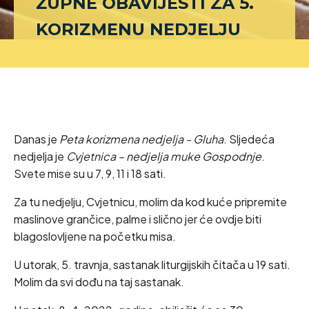
ŽUPNE OBAVIJESTI ZA 5.
KORIZMENU NEDJELJU
Danas je
Peta korizmena nedjelja - Gluha
. Sljedeća
nedjelja je
Cvjetnica – nedjelja muke Gospodnje
.
Svete mise su u 7, 9, 11 i 18 sati.
Za tu nedjelju, Cvjetnicu, molim da kod kuće pripremite
maslinove grančice, palme i slično jer će ovdje biti
blagoslovljene na početku misa.
U utorak, 5. travnja, sastanak liturgijskih čitača u 19 sati.
Molim da svi dođu na taj sastanak.