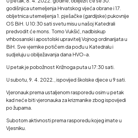
U petak, 8. 4. 2022. godine, obilježit će se 30.
godišnjica utemeljenja Hrvatskog vijeća obrane i 17.
obljetnica utemeljenja 1. pješačke (gardijske) pukovnije
OS BiH. U 10:30 sati svetu misu u našoj Katedrali
predvodit će mons. Tomo Vukšić, nadbiskup
vrhbosanski i apostolski upravitelj Vojnog ordinarijata u
BiH. Sve vjernike potičem da pođu u Katedralu i
sudjeluju u obilježavanja dana HVO-a.
U petak je pobožnost Križnoga puta u 17:30 sati.
U subotu, 9. 4. 2022., ispovijed školske djece u 9 sati.
Vjeronauk prema ustaljenom rasporedu osim u petak
kad neće biti vjeronauka za krizmanike zbog ispovijedi
po župama.
Subotom aktivnosti prema rasporedu kojeg imate u
Vjesniku.