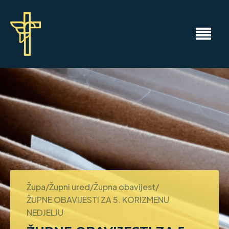
Župa/Župni ured/Župna obavijest/
ŽUPNE OBAVIJESTI ZA 5. KORIZMENU
NEDJELJU