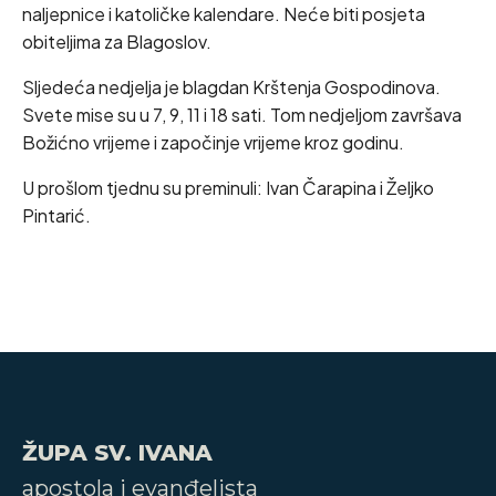
naljepnice i katoličke kalendare. Neće biti posjeta
obiteljima za Blagoslov.
Sljedeća nedjelja je blagdan Krštenja Gospodinova.
Svete mise su u 7, 9, 11 i 18 sati. Tom nedjeljom završava
Božićno vrijeme i započinje vrijeme kroz godinu.
U prošlom tjednu su preminuli: Ivan Čarapina i Željko
Pintarić.
ŽUPA SV. IVANA
apostola i evanđelista