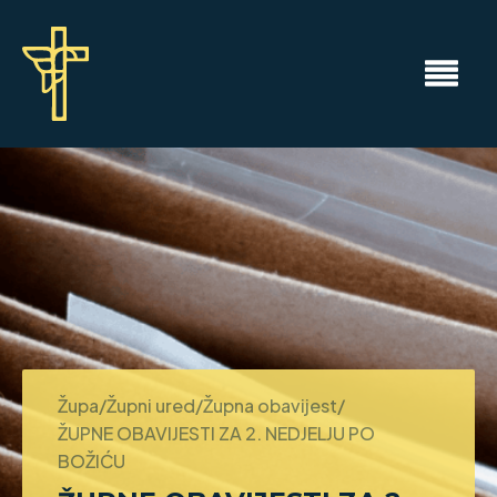
Župa/Župni ured/Župna obavijest/
ŽUPNE OBAVIJESTI ZA 2. NEDJELJU PO
BOŽIĆU