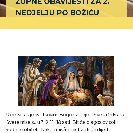
ŽUPNE OBAVIJESTI ZA 2.
NEDJELJU PO BOŽIĆU
U četvrtak je svetkovina Bogojavljenje – Sveta tri kralja.
Svete mise su u 7, 9, 11 i 18 sati. Bit će blagoslov soli i
vode te obitelji. Nakon misâ ministranti će dijeliti