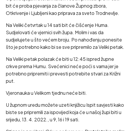
bit će proba pjevanja za članove Župnog zbora,
Otkrivenje i Ljubljeni kao priprava za sveto Trodnevlje.
Na Veliki četvrtak u 14 sati bit će čišćenje Huma.
Sudjelovati će vjernici svih župa. Molim i vas da
sudjelujete u što većem broju. Po nahođenju ponesite
što je potrebno kako bi se sve pripremilo za Veliki petak.
Na Veliki petak polazak će biti u 12:45 ispred župne
crkve prema Humu. Svećenici neće poći s vama jer je
potrebno pripremiti i prevesti potrebite stvari za Križni
put.
Vjeronauka u Velikom tjednu neće biti.
U župnom uredu možete uzeti knjižicu Ispit savjesti kako
biste se pripremili za ispovijed koja će u našoj župi biti u
srijedu, 13. 4. 2022., u 9, 16 i 19 sati.