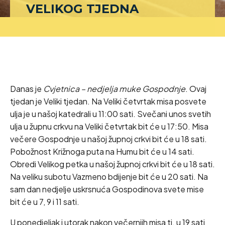
VELIKOG TJEDNA
Danas je
Cvjetnica – nedjelja muke Gospodnje
. Ovaj
tjedan je Veliki tjedan. Na Veliki četvrtak misa posvete
ulja je u našoj katedrali u 11:00 sati. Svečani unos svetih
ulja u župnu crkvu na Veliki četvrtak bit će u 17:50. Misa
večere Gospodnje u našoj župnoj crkvi bit će u 18 sati.
Pobožnost Križnoga puta na Humu bit će u 14 sati.
Obredi Velikog petka u našoj župnoj crkvi bit će u 18 sati.
Na veliku subotu Vazmeno bdijenje bit će u 20 sati. Na
sam dan nedjelje uskrsnuća Gospodinova svete mise
bit će u 7, 9 i 11 sati.
U ponedjeljak i utorak nakon večernjih misa tj. u 19 sati