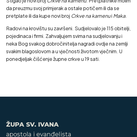
Stigao je novi broj
Crkve na kamenu
. Pretplatnike molim
da preuzmu svoj primjerak a ostale potičem ili da se
pretplate ili da kupe novi broj
Crkve na kamenu
i
Maka
.
Radovi na krovištu su završeni. Sudjelovalo je 115 obitelji,
pojedinaca i firmi. Zahvaljujem svima na sudjelovanju i
neka Bog svakog dobročinitelja nagradi ovdje na zemlji
svakim blagoslovom a u vječnosti životom vječnim. U
ponedjeljak čišćenje župne crkve u 19 sati.
ŽUPA SV. IVANA
apostola i evanđelista