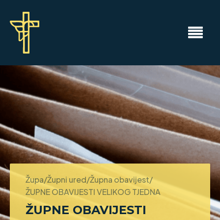
Župa/Župni ured/Župna obavijest/
ŽUPNE OBAVIJESTI VELIKOG TJEDNA
ŽUPNE OBAVIJESTI