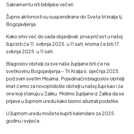
Sakramentu niti biblijske večeri.
Župne aktivnosti su suspendirane do Sveta tri kralja tj.
Bogojavljenja.
Kako smo već do sada objavljivali: prva pričest u našoj
župi biti će 11. svibnja 2025. u 11 sati; krizma će biti 17.
svibnja 2025. u 11 sati.
Blagoslov obitelji za sve naše župljane biti će na
svetkovinu Bogojavljenja – Tri Kralja 6. siječnja 2025.
pod svim svetim Misama. Pojedinačni blagoslov obitelji
imat ćemo za novopridošle obitelji u našoj župi kao i za
one koji stanuju u Zaliku. Molimo župljane iz Zalika da se
prijave u župnom uredu kako bismo ažurirali podatke.
U župnom uredu možete kupiti kalendare za 2025.
godinu i svijeće.