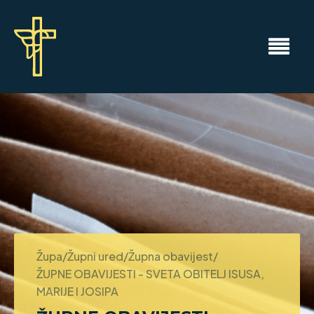
Župa/Župni ured/Župna obavijest/
ŽUPNE OBAVIJESTI - SVETA OBITELJ ISUSA,
MARIJE I JOSIPA