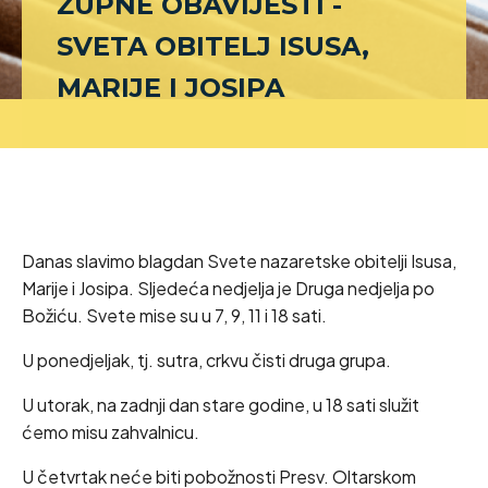
ŽUPNE OBAVIJESTI -
SVETA OBITELJ ISUSA,
MARIJE I JOSIPA
Danas slavimo blagdan Svete nazaretske obitelji Isusa,
Marije i Josipa. Sljedeća nedjelja je Druga nedjelja po
Božiću. Svete mise su u 7, 9, 11 i 18 sati.
U ponedjeljak, tj. sutra, crkvu čisti druga grupa.
U utorak, na zadnji dan stare godine, u 18 sati služit
ćemo misu zahvalnicu.
U četvrtak neće biti pobožnosti Presv. Oltarskom