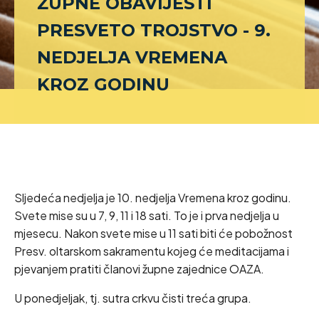
ŽUPNE OBAVIJESTI
PRESVETO TROJSTVO - 9.
NEDJELJA VREMENA
KROZ GODINU
Sljedeća nedjelja je 10. nedjelja Vremena kroz godinu.
Svete mise su u 7, 9, 11 i 18 sati. To je i prva nedjelja u
mjesecu. Nakon svete mise u 11 sati biti će pobožnost
Presv. oltarskom sakramentu kojeg će meditacijama i
pjevanjem pratiti članovi župne zajednice OAZA.
U ponedjeljak, tj. sutra crkvu čisti treća grupa.