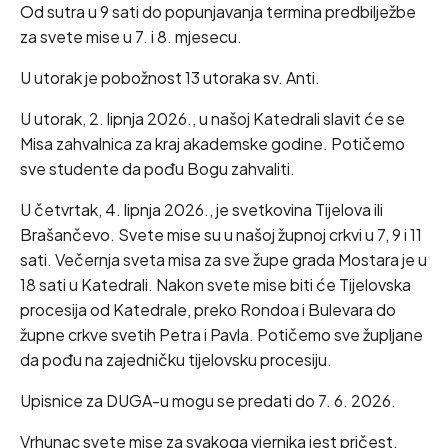
Od sutra u 9 sati do popunjavanja termina predbilježbe
za svete mise u 7. i 8. mjesecu.
U utorak je pobožnost 13 utoraka sv. Anti.
U utorak, 2. lipnja 2026., u našoj Katedrali slavit će se
Misa zahvalnica za kraj akademske godine. Potičemo
sve studente da pođu Bogu zahvaliti.
U četvrtak, 4. lipnja 2026., je svetkovina Tijelova ili
Brašančevo. Svete mise su u našoj župnoj crkvi u 7, 9 i 11
sati. Večernja sveta misa za sve župe grada Mostara je u
18 sati u Katedrali. Nakon svete mise biti će Tijelovska
procesija od Katedrale, preko Rondoa i Bulevara do
župne crkve svetih Petra i Pavla. Potičemo sve župljane
da pođu na zajedničku tijelovsku procesiju.
Upisnice za DUGA-u mogu se predati do 7. 6. 2026.
Vrhunac svete mise za svakoga vjernika jest pričest.