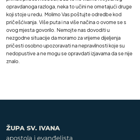
opravdanoga razloga, neka to učini ne ometajući druge
koji stoje u redu. Molimo Vas poštujte odredbe kod
pričešćivanja. Više puta i na više načina o ovome se s
ovog mjesta govorilo. Nemojte nas dovoditi u
nezgodne situacije da moramo za vrijeme dijeljenja
pričesti osobno upozoravati na nepravilnosti koje su
nedopustive a ne mogu se opravdati izjavama da se nije
znalo.
ŽUPA SV. IVANA
apostola i evanđelista