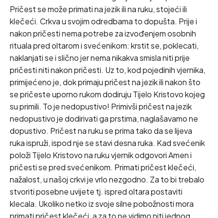
Pričest se može primati na jezik ili na ruku, stojeći ili
klečeći. Crkva u svojim odredbama to dopušta. Prije i
nakon pričesti nema potrebe za izvođenjem osobnih
rituala pred oltarom i svećenikom: krstit se, poklecati,
naklanjati se i slično jer nema nikakva smisla niti prije
pričesti niti nakon pričesti. Uz to, kod pojedinih vjernika,
primijećeno je, dok primaju pričest na jezik ili nakon što
se pričeste uporno rukom dodiruju Tijelo Kristovo kojeg
su primili. To je nedopustivo! Primivši pričest na jezik
nedopustivo je dodirivati ga prstima, naglašavamo ne
dopustivo. Pričest na ruku se prima tako da se lijeva
ruka ispruži, ispod nje se stavi desna ruka. Kad svećenik
položi Tijelo Kristovo na ruku vjernik odgovori Amen i
pričesti se pred svećenikom. Primati pričest klečeći,
nažalost, u našoj crkvi je vrlo nezgodno. Za to bi trebalo
stvoriti posebne uvijete tj. ispred oltara postaviti
klecala. Ukoliko netko iz svoje silne pobožnosti mora
primati pričest klečeći, a za to ne vidimo niti jednog