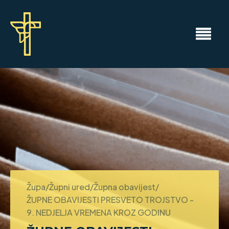
Župa/Župni ured/Župna obavijest/
ŽUPNE OBAVIJESTI PRESVETO TROJSTVO -
9. NEDJELJA VREMENA KROZ GODINU