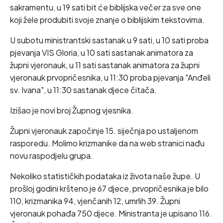
sakramentu, u 19 sati bit će biblijska večer za sve one
koji žele produbiti svoje znanje o biblijskim tekstovima.
U subotu ministrantski sastanak u 9 sati, u 10 sati proba
pjevanja VIS Gloria, u 10 sati sastanak animatora za
župni vjeronauk, u 11 sati sastanak animatora za župni
vjeronauk prvopričesnika, u 11:30 proba pjevanja "Anđeli
sv. Ivana", u 11:30 sastanak djece čitača.
Izišao je novi broj Župnog vjesnika.
Župni vjeronauk započinje 15. siječnja po ustaljenom
rasporedu. Molimo krizmanike da na web stranici nađu
novu raspodjelu grupa.
Nekoliko statističkih podataka iz života naše župe. U
prošloj godini kršteno je 67 djece, prvopričesnika je bilo
110, krizmanika 94, vjenčanih 12, umrlih 39. Župni
vjeronauk pohađa 750 djece. Ministranta je upisano 116.