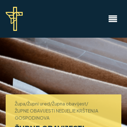
Župa/Župni ured/Župna obavijest/
ŽUPNE OBAVIJESTI NEDJELJE KRŠTENJA
GOSPODINOVA