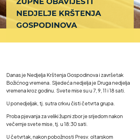
ŽUPNE OBAVIJESTI
NEDJELJE KRŠTENJA
GOSPODINOVA
Danas je Nedjelja Krštenja Gospodinova i završetak
Božićnog vremena. Sljedeća nedjelja je Druga nedjelja
vremena kroz godinu. Svete mise su u 7, 9, 11 i 18 sati.
U ponedjeljak, tj. sutra crkvu čisti četvrta grupa.
Proba pjevanja za veliki župni zbor je srijedom nakon
večernje svete mise, tj. u 18:30 sati.
U četvrtak, nakon pobožnosti Presv. oltarskom