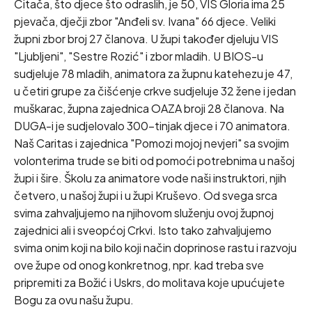
Čitača, što djece što odraslih, je 50, VIS Gloria ima 25
pjevača, dječji zbor "Anđeli sv. Ivana" 66 djece. Veliki
župni zbor broj 27 članova. U župi također djeluju VIS
"Ljubljeni", "Sestre Rozić" i zbor mladih. U BIOS-u
sudjeluje 78 mladih, animatora za župnu katehezu je 47,
u četiri grupe za čišćenje crkve sudjeluje 32 žene i jedan
muškarac, župna zajednica OAZA broji 28 članova. Na
DUGA-i je sudjelovalo 300-tinjak djece i 70 animatora.
Naš Caritas i zajednica "Pomozi mojoj nevjeri" sa svojim
volonterima trude se biti od pomoći potrebnima u našoj
župi i šire. Školu za animatore vode naši instruktori, njih
četvero, u našoj župi i u župi Kruševo. Od svega srca
svima zahvaljujemo na njihovom služenju ovoj župnoj
zajednici ali i sveopćoj Crkvi. Isto tako zahvaljujemo
svima onim koji na bilo koji način doprinose rastu i razvoju
ove župe od onog konkretnog, npr. kad treba sve
pripremiti za Božić i Uskrs, do molitava koje upućujete
Bogu za ovu našu župu.