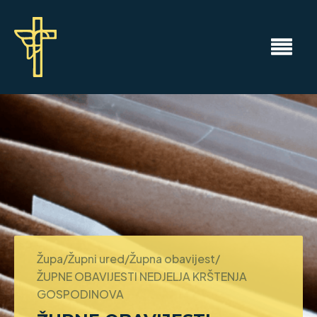
Župa/Župni ured/Župna obavijest/
ŽUPNE OBAVIJESTI NEDJELJA KRŠTENJA
GOSPODINOVA