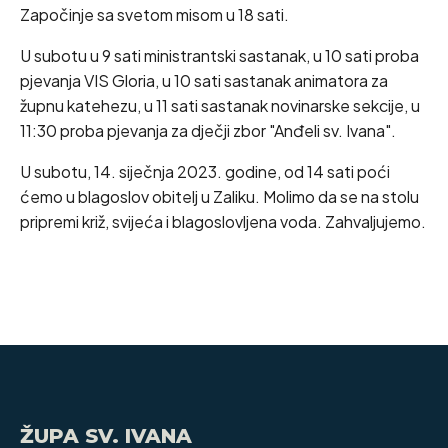
Započinje sa svetom misom u 18 sati.
U subotu u 9 sati ministrantski sastanak, u 10 sati proba
pjevanja VIS Gloria, u 10 sati sastanak animatora za
župnu katehezu, u 11 sati sastanak novinarske sekcije, u
11:30 proba pjevanja za dječji zbor "Anđeli sv. Ivana".
U subotu, 14. siječnja 2023. godine, od 14 sati poći
ćemo u blagoslov obitelj u Zaliku. Molimo da se na stolu
pripremi križ, svijeća i blagoslovljena voda. Zahvaljujemo.
ŽUPA SV. IVANA