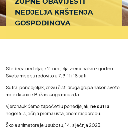
ŽUPNE OBAVIJESTI
NEDJELJA KRŠTENJA
GOSPODINOVA
Sljedeća nedjelja je 2. nedjelja vremena kroz godinu.
Svete mise su redovito u 7, 9, 11 i 18 sati.
Sutra, ponedjeljak, crkvu čisti druga grupa nakon svete
mise i krunice Božanskoga milosrđa.
Vjeronauk ćemo započeti u ponedjeljak,
ne sutra
,
nego16. siječnja prema ustaljenom rasporedu.
Škola animatora je u subotu, 14. siječnja 2023.