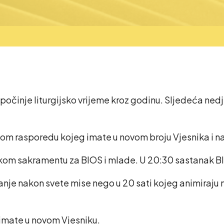
očinje liturgijsko vrijeme kroz godinu. Sljedeća nedj
nom rasporedu kojeg imate u novom broju Vjesnika i na
arskom sakramentu za BIOS i mlade. U 20:30 sastanak B
anjanje nakon svete mise nego u 20 sati kojeg animira
imate u novom Vjesniku.