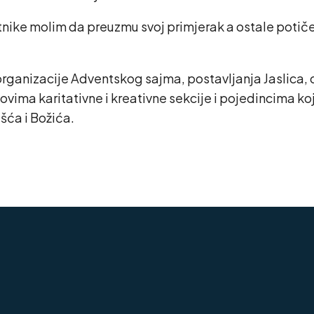
tnike molim da preuzmu svoj primjerak a ostale potičem
organizacije Adventskog sajma, postavljanja Jaslica, 
novima karitativne i kreativne sekcije i pojedincima ko
šća i Božića.