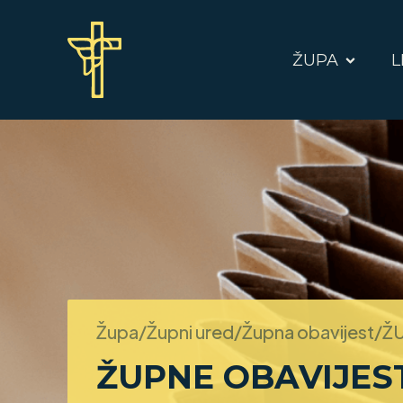
ŽUPA
L
Župa/Župni ured/Župna obavijest/
ŽU
ŽUPNE OBAVIJEST