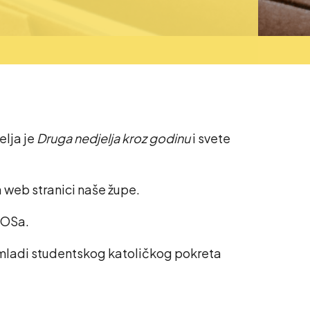
elja je
Druga nedjelja kroz godinu
i svete
 web stranici naše župe.
IOSa.
ju mladi studentskog katoličkog pokreta