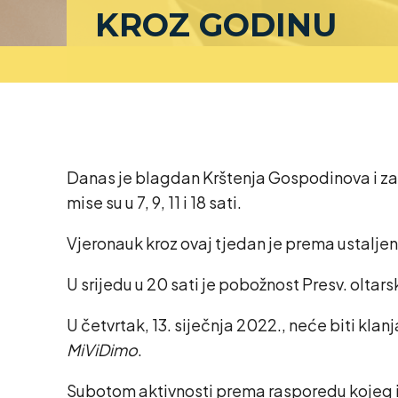
KROZ GODINU
Danas je blagdan Krštenja Gospodinova i zap
mise su u 7, 9, 11 i 18 sati.
Vjeronauk kroz ovaj tjedan je prema ustalje
U srijedu u 20 sati je pobožnost Presv. olt
U četvrtak, 13. siječnja 2022., neće biti kl
MiViDimo
.
Subotom aktivnosti prema rasporedu kojeg 