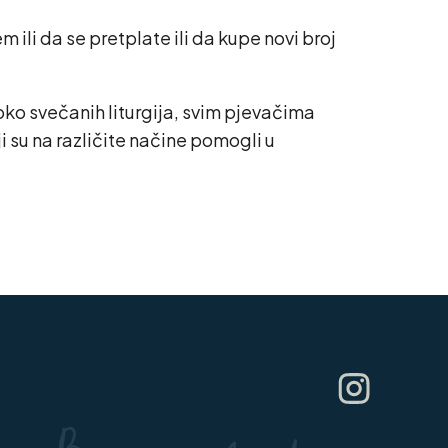
 ili da se pretplate ili da kupe novi broj
oko svečanih liturgija, svim pjevačima
ji su na različite načine pomogli u