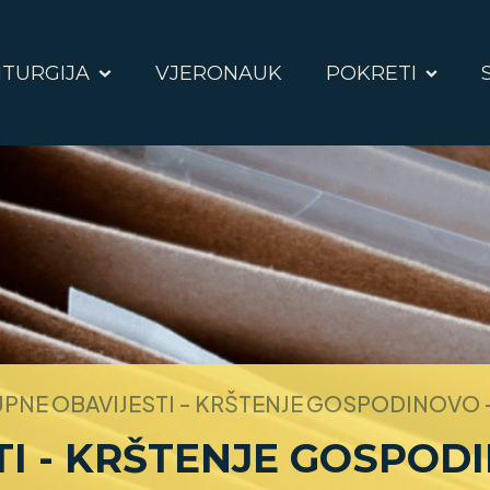
ITURGIJA
VJERONAUK
POKRETI
PNE OBAVIJESTI - KRŠTENJE GOSPODINOVO -
I - KRŠTENJE GOSPODI