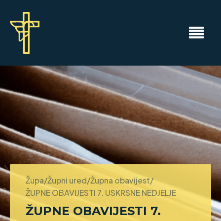
Župa/Župni ured/Župna obavijest/
ŽUPNE OBAVIJESTI 7. USKRSNE NEDJELJE
ŽUPNE OBAVIJESTI 7.