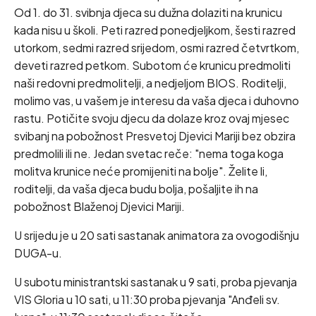
Od 1. do 31. svibnja djeca su dužna dolaziti na krunicu
kada nisu u školi. Peti razred ponedjeljkom, šesti razred
utorkom, sedmi razred srijedom, osmi razred četvrtkom,
deveti razred petkom. Subotom će krunicu predmoliti
naši redovni predmolitelji, a nedjeljom BIOS. Roditelji,
molimo vas, u vašem je interesu da vaša djeca i duhovno
rastu. Potičite svoju djecu da dolaze kroz ovaj mjesec
svibanj na pobožnost Presvetoj Djevici Mariji bez obzira
predmolili ili ne. Jedan svetac reče: "nema toga koga
molitva krunice neće promijeniti na bolje". Želite li,
roditelji, da vaša djeca budu bolja, pošaljite ih na
pobožnost Blaženoj Djevici Mariji.
U srijedu je u 20 sati sastanak animatora za ovogodišnju
DUGA-u.
U subotu ministrantski sastanak u 9 sati, proba pjevanja
VIS Gloria u 10 sati, u 11:30 proba pjevanja "Anđeli sv.