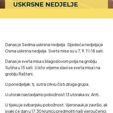
USKRSNE NEDJELJE
Danas je Sedma uskrsna nedjelja. Sljedeća nedjelja je
Osma uskrsna nedjelja. Svete mise su u 7, 9, 11 i 18 sati.
Danas je sveta misa s blagoslovom polja na groblju
Sutina u 15 sati. U isto vrijeme slavi se sveta misa i na
groblju Raštani.
U ponedjeljak, tj. sutra crkvu čisti druga grupa.
U utorak nastavljamo pobožnost 13 utoraka sv. Anti.
U tijeku je svibanjsku pobožnost. Vjeronauk je završio, ali
svaki će dan u 17:30 krunicu predmoliti naši vjeroučenici.