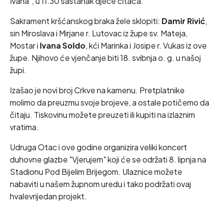
Ivana", u 11:30 sastanak djece čitača.
Sakrament kršćanskog braka žele sklopiti:
Damir Rivić
,
sin Miroslava i Mirjane r. Lutovac iz župe sv. Mateja,
Mostar i
Ivana Soldo
, kći Marinka i Josipe r. Vukas iz ove
župe. Njihovo će vjenčanje biti 18. svibnja o. g. u našoj
župi.
Izašao je novi broj Crkve na kamenu. Pretplatnike
molimo da preuzmu svoje brojeve, a ostale potičemo da
čitaju. Tiskovinu možete preuzeti ili kupiti na izlaznim
vratima.
Udruga Otac i ove godine organizira veliki koncert
duhovne glazbe "Vjerujem" koji će se održati 8. lipnja na
Stadionu Pod Bijelim Brijegom. Ulaznice možete
nabaviti u našem župnom uredu i tako podržati ovaj
hvalevrijedan projekt.