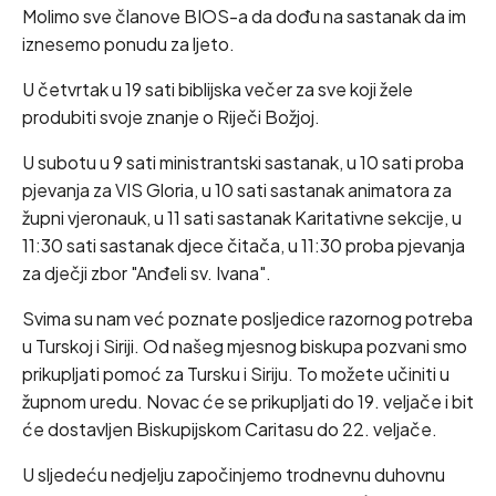
Molimo sve članove BIOS-a da dođu na sastanak da im
iznesemo ponudu za ljeto.
U četvrtak u 19 sati biblijska večer za sve koji žele
produbiti svoje znanje o Riječi Božjoj.
U subotu u 9 sati ministrantski sastanak, u 10 sati proba
pjevanja za VIS Gloria, u 10 sati sastanak animatora za
župni vjeronauk, u 11 sati sastanak Karitativne sekcije, u
11:30 sati sastanak djece čitača, u 11:30 proba pjevanja
za dječji zbor "Anđeli sv. Ivana".
Svima su nam već poznate posljedice razornog potreba
u Turskoj i Siriji. Od našeg mjesnog biskupa pozvani smo
prikupljati pomoć za Tursku i Siriju. To možete učiniti u
župnom uredu. Novac će se prikupljati do 19. veljače i bit
će dostavljen Biskupijskom Caritasu do 22. veljače.
U sljedeću nedjelju započinjemo trodnevnu duhovnu