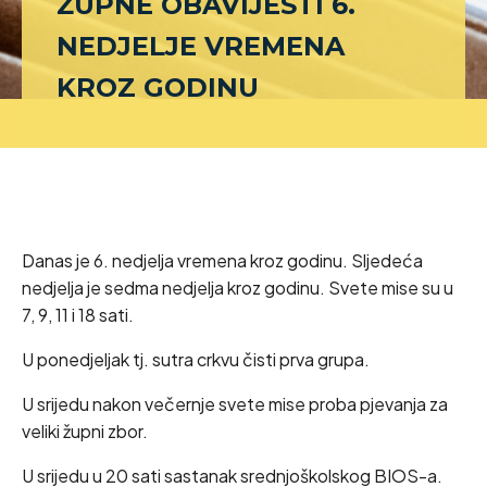
ŽUPNE OBAVIJESTI 6.
NEDJELJE VREMENA
KROZ GODINU
Danas je 6. nedjelja vremena kroz godinu. Sljedeća
nedjelja je sedma nedjelja kroz godinu. Svete mise su u
7, 9, 11 i 18 sati.
U ponedjeljak tj. sutra crkvu čisti prva grupa.
U srijedu nakon večernje svete mise proba pjevanja za
veliki župni zbor.
U srijedu u 20 sati sastanak srednjoškolskog BIOS-a.