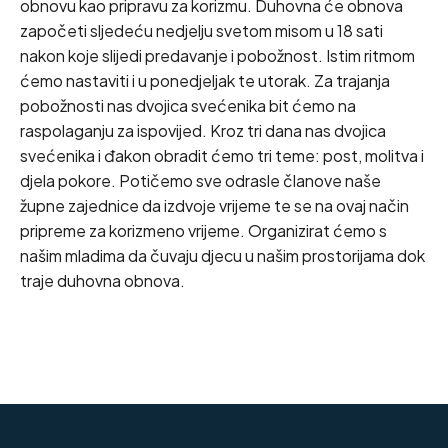
obnovu kao pripravu za korizmu. Duhovna će obnova
započeti sljedeću nedjelju svetom misom u 18 sati
nakon koje slijedi predavanje i pobožnost. Istim ritmom
ćemo nastaviti i u ponedjeljak te utorak. Za trajanja
pobožnosti nas dvojica svećenika bit ćemo na
raspolaganju za ispovijed. Kroz tri dana nas dvojica
svećenika i đakon obradit ćemo tri teme: post, molitva i
djela pokore. Potičemo sve odrasle članove naše
župne zajednice da izdvoje vrijeme te se na ovaj način
pripreme za korizmeno vrijeme. Organizirat ćemo s
našim mladima da čuvaju djecu u našim prostorijama dok
traje duhovna obnova.