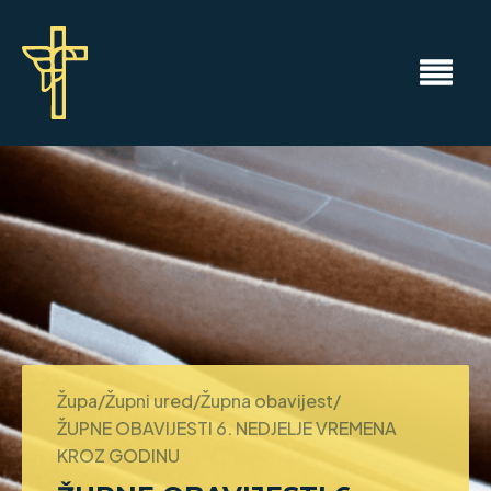
Župa/Župni ured/Župna obavijest/
ŽUPNE OBAVIJESTI 6. NEDJELJE VREMENA
KROZ GODINU