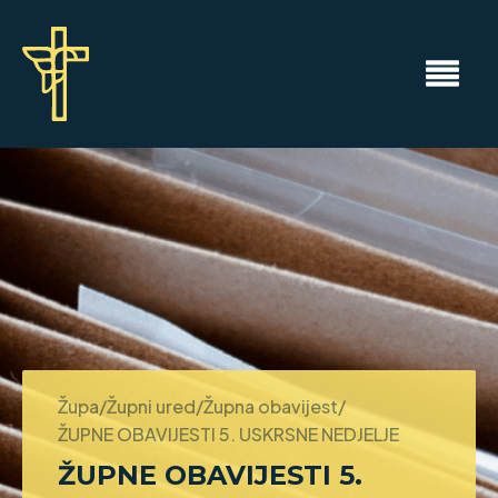
Župa/Župni ured/Župna obavijest/
ŽUPNE OBAVIJESTI 5. USKRSNE NEDJELJE
ŽUPNE OBAVIJESTI 5.