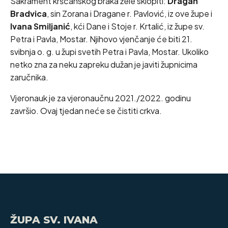
Sakrament kršćanskog braka žele sklopiti:
Dragan
Bradvica
, sin Zorana i Dragane r. Pavlović, iz ove župe i
Ivana Smiljanić
, kći Dane i Stoje r. Krtalić, iz župe sv.
Petra i Pavla, Mostar. Njihovo vjenčanje će biti 21.
svibnja o. g. u župi svetih Petra i Pavla, Mostar. Ukoliko
netko zna za neku zapreku dužan je javiti župnicima
zaručnika.
Vjeronauk je za vjeronaučnu 2021./2022. godinu
završio. Ovaj tjedan neće se čistiti crkva.
ŽUPA SV. IVANA