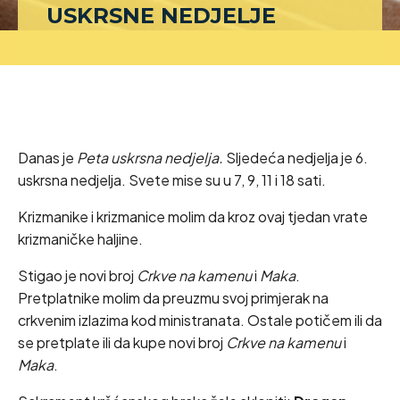
USKRSNE NEDJELJE
Danas je
Peta uskrsna nedjelja.
Sljedeća nedjelja je 6.
uskrsna nedjelja. Svete mise su u 7, 9, 11 i 18 sati.
Krizmanike i krizmanice molim da kroz ovaj tjedan vrate
krizmaničke haljine.
Stigao je novi broj
Crkve na kamenu
i
Maka
.
Pretplatnike molim da preuzmu svoj primjerak na
crkvenim izlazima kod ministranata. Ostale potičem ili da
se pretplate ili da kupe novi broj
Crkve na kamenu
i
Maka
.