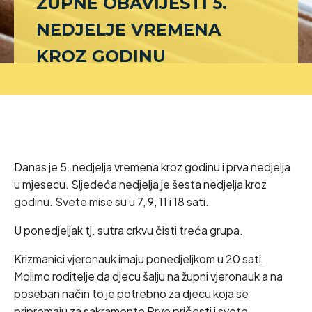
ŽUPNE OBAVIJESTI 5.
NEDJELJE VREMENA
KROZ GODINU
Danas je 5. nedjelja vremena kroz godinu i prva nedjelja
u mjesecu. Sljedeća nedjelja je šesta nedjelja kroz
godinu. Svete mise su u 7, 9, 11 i 18 sati.
U ponedjeljak tj. sutra crkvu čisti treća grupa.
Krizmanici vjeronauk imaju ponedjeljkom u 20 sati.
Molimo roditelje da djecu šalju na župni vjeronauk a na
poseban način to je potrebno za djecu koja se
pripremaju za sakramente Prve pričesti i svete