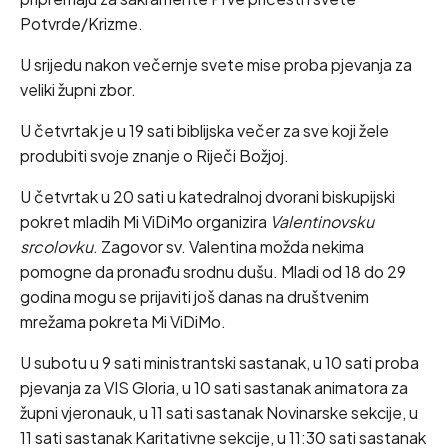
Potvrde/Krizme.
U srijedu nakon večernje svete mise proba pjevanja za
veliki župni zbor.
U četvrtak je u 19 sati biblijska večer za sve koji žele
produbiti svoje znanje o Riječi Božjoj.
U četvrtak u 20 sati u katedralnoj dvorani biskupijski
pokret mladih Mi ViDiMo organizira
Valentinovsku
srcolovku
. Zagovor sv. Valentina možda nekima
pomogne da pronađu srodnu dušu. Mladi od 18 do 29
godina mogu se prijaviti još danas na društvenim
mrežama pokreta Mi ViDiMo.
U subotu u 9 sati ministrantski sastanak, u 10 sati proba
pjevanja za VIS Gloria, u 10 sati sastanak animatora za
župni vjeronauk, u 11 sati sastanak Novinarske sekcije, u
11 sati sastanak Karitativne sekcije, u 11:30 sati sastanak