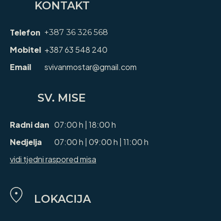
KONTAKT
Telefon
+387 36 326 568
Mobitel
+387 63 548 240
Email
svivanmostar@gmail.com
SV. MISE
Radni dan
07:00 h | 18:00 h
Nedjelja
07:00 h | 09:00 h | 11:00 h
vidi tjedni raspored misa
LOKACIJA