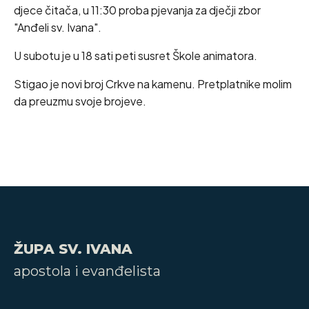
djece čitača, u 11:30 proba pjevanja za dječji zbor
"Anđeli sv. Ivana".
U subotu je u 18 sati peti susret Škole animatora.
Stigao je novi broj Crkve na kamenu. Pretplatnike molim
da preuzmu svoje brojeve.
ŽUPA SV. IVANA
apostola i evanđelista