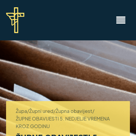
Župa/Župni ured/Župna obavijest/
ŽUPNE OBAVIJESTI 5. NEDJELJE VREMENA
KROZ GODINU