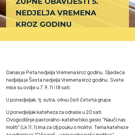
ŽUPNE OBAVIJESTI 5.
NEDJELJA VREMENA
KROZ GODINU
Danas je Peta nedjelja Vremena kroz godinu. Sljedeća
nedjelja je Šesta nedjelja Vremena kroz godinu. Svete
mise su ovdje u 7, 9, 11 i 18 sati.
U ponedjeljak, tj. sutra, crkvu čisti četvrta grupa.
U ponedjeljak kateheza za odrasle u 20 sati.
Ovogodišnje pastoralno-katehetsko geslo "Nauči nas
moliti" (Lk 11, 1) ima za cilj pouku o molitvi. Tema kateheze
za odrasle je "Oče naš – uzor svake naše molitve".