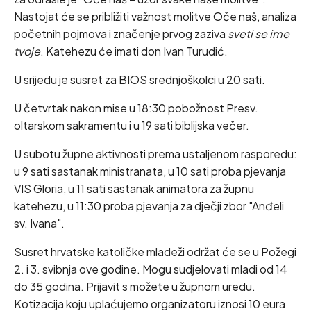
Nastojat će se približiti važnost molitve Oče naš, analiza
početnih pojmova i značenje prvog zaziva
sveti se ime
tvoje
. Katehezu će imati don Ivan Turudić.
U srijedu je susret za BIOS srednjoškolci u 20 sati.
U četvrtak nakon mise u 18:30 pobožnost Presv.
oltarskom sakramentu i u 19 sati biblijska večer.
U subotu župne aktivnosti prema ustaljenom rasporedu:
u 9 sati sastanak ministranata, u 10 sati proba pjevanja
VIS Gloria, u 11 sati sastanak animatora za župnu
katehezu, u 11:30 proba pjevanja za dječji zbor "Anđeli
sv. Ivana".
Susret hrvatske katoličke mladeži održat će se u Požegi
2. i 3. svibnja ove godine. Mogu sudjelovati mladi od 14
do 35 godina. Prijavit s možete u župnom uredu.
Kotizacija koju uplaćujemo organizatoru iznosi 10 eura