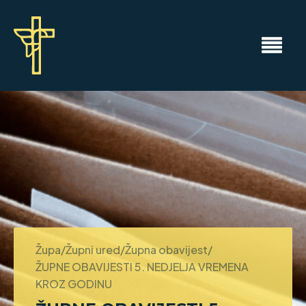
Župa/Župni ured/Župna obavijest/
ŽUPNE OBAVIJESTI 5. NEDJELJA VREMENA
KROZ GODINU