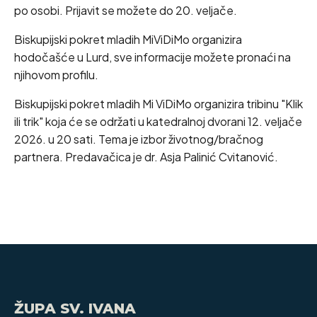
po osobi. Prijavit se možete do 20. veljače.
Biskupijski pokret mladih MiViDiMo organizira
hodočašće u Lurd, sve informacije možete pronaći na
njihovom profilu.
Biskupijski pokret mladih Mi ViDiMo organizira tribinu "Klik
ili trik" koja će se održati u katedralnoj dvorani 12. veljače
2026. u 20 sati. Tema je izbor životnog/bračnog
partnera. Predavačica je dr. Asja Palinić Cvitanović.
ŽUPA SV. IVANA