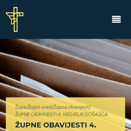
Župa/Župni ured/Župna obavijest/
ŽUPNE OBAVIJESTI 4. NEDJELJE DOŠAŠĆA
ŽUPNE OBAVIJESTI 4.