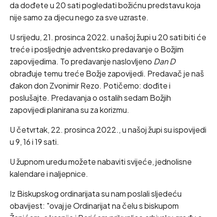
da dođete u 20 sati pogledati božićnu predstavu koja
nije samo za djecu nego za sve uzraste.
U srijedu, 21. prosinca 2022. u našoj župi u 20 sati biti će
treće i posljednje adventsko predavanje o Božjim
zapovijedima. To predavanje naslovljeno
Dan D
obrađuje temu treće Božje zapovijedi. Predavač je naš
đakon don Zvonimir Rezo. Potičemo: dođite i
poslušajte. Predavanja o ostalih sedam Božjih
zapovijedi planirana su za korizmu.
U četvrtak, 22. prosinca 2022., u našoj župi su ispovijedi
u 9, 16 i 19 sati.
U župnom uredu možete nabaviti svijeće, jednolisne
kalendare i naljepnice.
Iz Biskupskog ordinarijata su nam poslali sljedeću
obavijest: "ovaj je Ordinarijat na čelu s biskupom