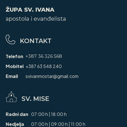
ŽUPA SV. IVANA
apostola i evanđelista
KONTAKT
Telefon
+387 36 326 568
Mobitel
+387 63 548 240
Email
svivanmostar@gmail.com
SV. MISE
Radni dan
07:00 h | 18:00 h
Nedjelja
07:00 h | 09:00 h | 11:00 h