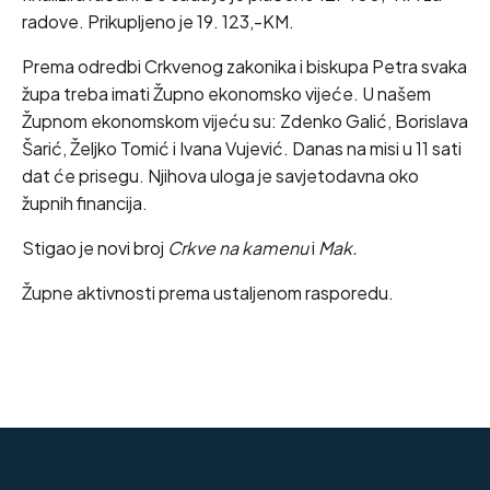
radove. Prikupljeno je 19. 123,-KM.
Prema odredbi Crkvenog zakonika i biskupa Petra svaka
župa treba imati Župno ekonomsko vijeće. U našem
Župnom ekonomskom vijeću su: Zdenko Galić, Borislava
Šarić, Željko Tomić i Ivana Vujević. Danas na misi u 11 sati
dat će prisegu. Njihova uloga je savjetodavna oko
župnih financija.
Stigao je novi broj
Crkve na kamenu
i
Mak.
Župne aktivnosti prema ustaljenom rasporedu.