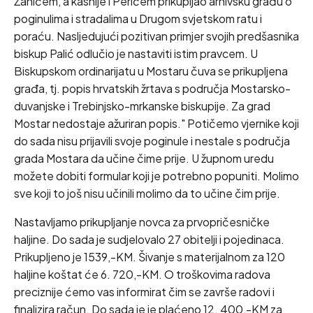
Žanićem, a kasnije i Perićem prikupljao arhivsku građu o
poginulima i stradalima u Drugom svjetskom ratu i
poraću. Nasljedujući pozitivan primjer svojih predšasnika
biskup Palić odlučio je nastaviti istim pravcem. U
Biskupskom ordinarijatu u Mostaru čuva se prikupljena
građa, tj. popis hrvatskih žrtava s područja Mostarsko-
duvanjske i Trebinjsko-mrkanske biskupije. Za grad
Mostar nedostaje ažuriran popis." Potičemo vjernike koji
do sada nisu prijavili svoje poginule i nestale s područja
grada Mostara da učine čime prije. U župnom uredu
možete dobiti formular koji je potrebno popuniti. Molimo
sve koji to još nisu učinili molimo da to učine čim prije.
Nastavljamo prikupljanje novca za prvopričesničke
haljine. Do sada je sudjelovalo 27 obitelji i pojedinaca.
Prikupljeno je 1539,-KM. Šivanje s materijalnom za 120
haljine koštat će 6. 720,-KM. O troškovima radova
preciznije ćemo vas informirat čim se završe radovi i
finalizira račun. Do sada je je plaćeno 12. 400,-KM za