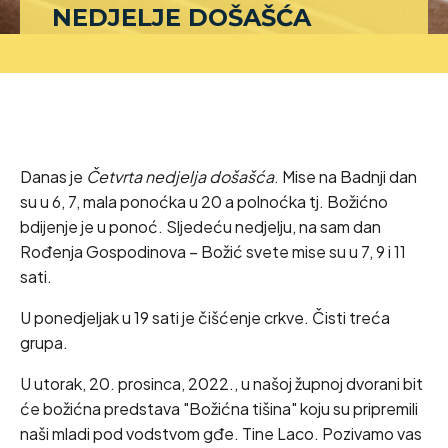
NEDJELJE DOŠAŠĆA
Danas je
Četvrta nedjelja došašća
. Mise na Badnji dan
su u 6, 7, mala ponoćka u 20 a polnoćka tj. Božićno
bdijenje je u ponoć. Sljedeću nedjelju, na sam dan
Rođenja Gospodinova – Božić svete mise su u 7, 9 i 11
sati.
U ponedjeljak u 19 sati je čišćenje crkve. Čisti treća
grupa.
U utorak, 20. prosinca, 2022., u našoj župnoj dvorani bit
će božićna predstava "Božićna tišina" koju su pripremili
naši mladi pod vodstvom gđe. Tine Laco. Pozivamo vas