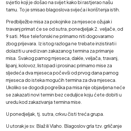
svjetlo koji je došao na svijet kako bi rastjerao našu
tamu. To je smisao blagoslova svijeća i korištenja istih.
Predbilježbe misa za pokojnike za mjesece ožujak i
travanj primat će se od sutra, ponedjeljak 2. veljače, od
9 sati. Mise telefonski ne primamo niti dogovaramo
zbog prijevara. Iz istog razloga ne trebate inzistirati i
dolaziti u ured izvan zakazanog termina za primanje
misa. Svakog parnog mjeseca, dakle, veljača, travanj,
lipanj, kolovoz, listopad i prosinac primamo mise za
sljedeća dva mjeseca počevši od prvog dana parnog
mjeseca do isteka mogućih termina za dva mjeseca.
Ukoliko se dogodi pogreška pa misa nije objavljena neće
se zakazati novi termin bez ceduljice koju ćete dobiti u
uredu kod zakazivanja termina mise.
U ponedjeljak, tj. sutra, crkvu čisti treća grupa.
U utorak je sv. Blaž ili Vlaho. Blagoslov grla tzv. grličanje