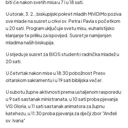
biti će nakon svetih misa u 7 i u 18 sati.
U utorak, 3. 2., biskupijski pokret mladih MiViDiMo poziva
sve mlade na susret u crkvi sv. Petra i Pavla s početkom
u 20 sati. Program uključuje svetu misu, euharistijsko
klanjanje te priliku za ispovijed. Susret je namijenjen
mladima naših biskupija.
U srijedu je susret za BIOS studenti i radnička mladež u
20 sati.
U četvrtak nakon mise u 18:30 pobožnost Presv.
oltarskom sakramentu i u 19 sati biblijska večer.
U subotu župne aktivnosti prema ustaljenom rasporedu:
u 9 sati sastanak ministranata, u 10 sati proba pjevanja
VIS Gloria, u 11 sati sastanak animatora za župnu
katehezu, u 11:30 proba pjevanja za dječji zbor "Anđeli
sv. Ivana"