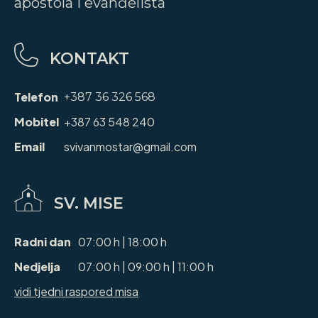
apostola i evanđelista
KONTAKT
Telefon
+387 36 326 568
Mobitel
+387 63 548 240
Email
svivanmostar@gmail.com
SV. MISE
Radni dan
07:00 h | 18:00 h
Nedjelja
07:00 h | 09:00 h | 11:00 h
vidi tjedni raspored misa