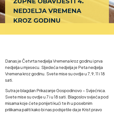
ŽUPNE OBAVIJESTI 4.
NEDJELJA VREMENA
KROZ GODINU
Danas je Četvrta nedjelja Vremena kroz godinu i prva
nedjelja u mjesecu. Sljedeća nedjelja je Peta nedjelja
Vremena kroz godinu. Svete mise su ovdje u 7, 9, 11 i 18
sati.
Sutra je blagdan Prikazanje Gospodinovo – Svijećnica.
Svete mise su ovdje u 7 i u 18 sati. Blagoslov svijeća pod
misama koje ćete ponijeti kući te ih u posebnim
prilikama paliti kako bi nas podsjetile da je Krist pravo