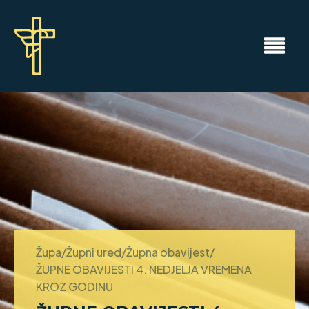
Župa/Župni ured/Župna obavijest/
ŽUPNE OBAVIJESTI 4. NEDJELJA VREMENA
KROZ GODINU