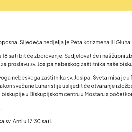
osna. Sljedeća nedjelja je Peta korizmena ili Gluha nedj
 18 sati bit će zborovanje. Sudjelovat će i naš župni 
za proslavu sv. Josipa nebeskog zaštitnika naše bisku
svoga nebeskoga zaštitnika sv. Josipa. Sveta misa je u 
kon svečane Euharistije uslijedit će otvaranje izlož
iskupije u Biskupijskom centru u Mostaru s početkom
.
sv. Anti u 17:30 sati.