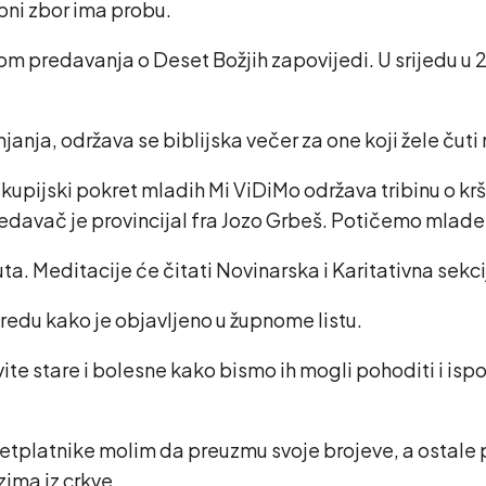
upni zbor ima probu.
om predavanja o Deset Božjih zapovijedi. U srijedu u 
njanja, održava se biblijska večer za one koji žele čut
skupijski pokret mladih Mi ViDiMo održava tribinu o kr
redavač je provincijal fra Jozo Grbeš. Potičemo mlade
ta. Meditacije će čitati Novinarska i Karitativna sekc
edu kako je objavljeno u župnome listu.
te stare i bolesne kako bismo ih mogli pohoditi i ispo
retplatnike molim da preuzmu svoje brojeve, a ostale 
zima iz crkve.