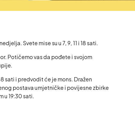
elja. Svete mise su u 7, 9, 11 i 18 sati.
zbor. Potičemo vas da pođete i svojom
pije.
18 sati i predvodit će je mons. Dražen
benog postava umjetničke i povijesne zbirke
 u 19:30 sati.