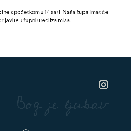
dine s početkom u 14 sati. Naša župa imat će
rijavite u župni ured iza misa.