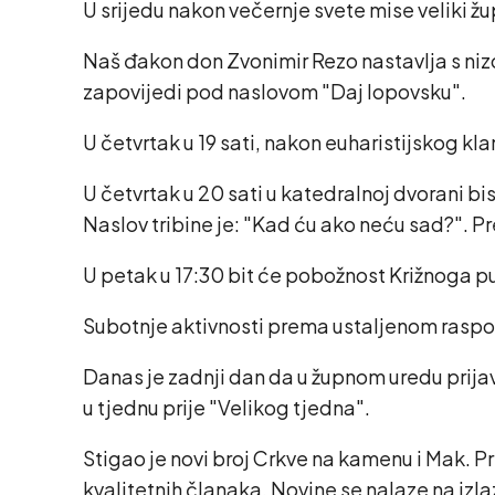
U srijedu nakon večernje svete mise veliki ž
Naš đakon don Zvonimir Rezo nastavlja s niz
zapovijedi pod naslovom "Daj lopovsku".
U četvrtak u 19 sati, nakon euharistijskog kla
U četvrtak u 20 sati u katedralnoj dvorani bi
Naslov tribine je: "Kad ću ako neću sad?". P
U petak u 17:30 bit će pobožnost Križnoga pu
Subotnje aktivnosti prema ustaljenom raspor
Danas je zadnji dan da u župnom uredu prijavi
u tjednu prije "Velikog tjedna".
Stigao je novi broj Crkve na kamenu i Mak. P
kvalitetnih članaka. Novine se nalaze na izla