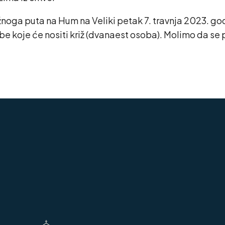
žnoga puta na Hum na Veliki petak 7. travnja 2023. go
obe koje će nositi križ (dvanaest osoba). Molimo da se p