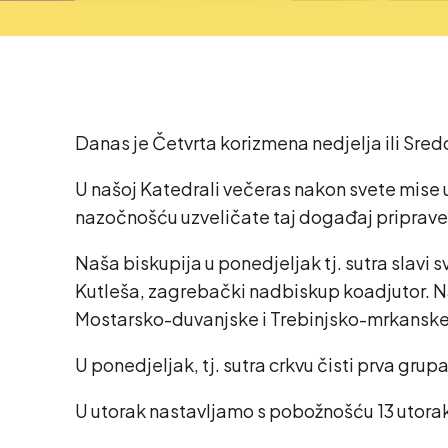
Danas je Četvrta korizmena nedjelja ili Sredop
U našoj Katedrali večeras nakon svete mise u
nazočnošću uzveličate taj događaj priprave 
Naša biskupija u ponedjeljak tj. sutra slavi 
Kutleša, zagrebački nadbiskup koadjutor. Na
Mostarsko-duvanjske i Trebinjsko-mrkanske b
U ponedjeljak, tj. sutra crkvu čisti prva grupa
U utorak nastavljamo s pobožnošću 13 utoraka 