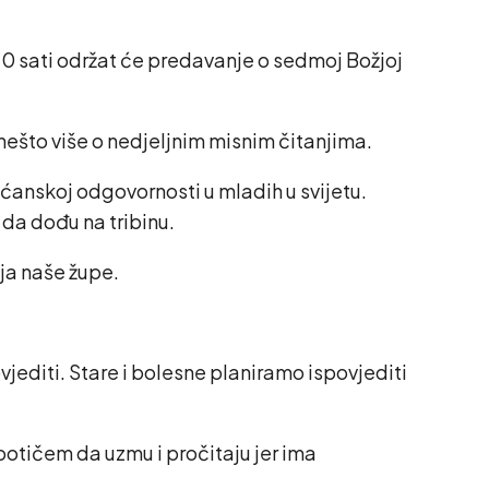
20 sati održat će predavanje o sedmoj Božjoj
i nešto više o nedjeljnim misnim čitanjima.
šćanskoj odgovornosti u mladih u svijetu.
 da dođu na tribinu.
ija naše župe.
vjediti. Stare i bolesne planiramo ispovjediti
potičem da uzmu i pročitaju jer ima