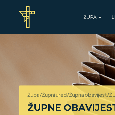
ŽUPA
L
Župa/Župni ured/Župna obavijest/
ŽU
ŽUPNE OBAVIJEST