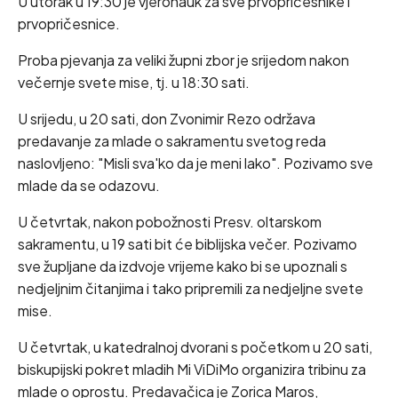
U utorak u 19:30 je vjeronauk za sve prvopričesnike i
prvopričesnice.
Proba pjevanja za veliki župni zbor je srijedom nakon
večernje svete mise, tj. u 18:30 sati.
U srijedu, u 20 sati, don Zvonimir Rezo održava
predavanje za mlade o sakramentu svetog reda
naslovljeno: "Misli sva'ko da je meni lako". Pozivamo sve
mlade da se odazovu.
U četvrtak, nakon pobožnosti Presv. oltarskom
sakramentu, u 19 sati bit će biblijska večer. Pozivamo
sve župljane da izdvoje vrijeme kako bi se upoznali s
nedjeljnim čitanjima i tako pripremili za nedjeljne svete
mise.
U četvrtak, u katedralnoj dvorani s početkom u 20 sati,
biskupijski pokret mladih Mi ViDiMo organizira tribinu za
mlade o oprostu. Predavačica je Zorica Maros,