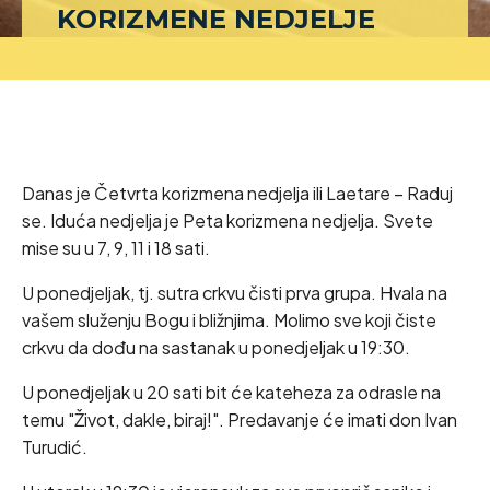
KORIZMENE NEDJELJE
Danas je Četvrta korizmena nedjelja ili Laetare – Raduj
se. Iduća nedjelja je Peta korizmena nedjelja. Svete
mise su u 7, 9, 11 i 18 sati.
U ponedjeljak, tj. sutra crkvu čisti prva grupa. Hvala na
vašem služenju Bogu i bližnjima. Molimo sve koji čiste
crkvu da dođu na sastanak u ponedjeljak u 19:30.
U ponedjeljak u 20 sati bit će kateheza za odrasle na
temu "Život, dakle, biraj!". Predavanje će imati don Ivan
Turudić.