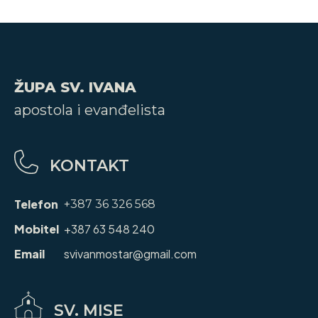
ŽUPA SV. IVANA
apostola i evanđelista
KONTAKT
Telefon
+387 36 326 568
Mobitel
+387 63 548 240
Email
svivanmostar@gmail.com
SV. MISE