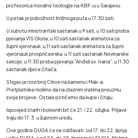
profesorica moralne teologije na KBF-u u Sarajevu.
U petak je pobožnost Križnoga puta u 17:30 sati.
U subotu ministrantski sastanak u 9 sati, u 10 sati proba
pjevanja VIS Gloria, u 10 sati sastanak animatora za
župni vjeronauk, u 11 sati sastanak animatora za župni
vjeronauk prvopričesnika, u 11 sati sastanak Novinarske
sekcije, u 11:30 proba pjevanja "Anđeli sv. Ivana", u 11:30
sastanak djece čitača.
Stigao je novi broj Crkve na kamenu i Mak-a.
Pretplatnike molimo da na izlaznim vratima preuzmu
svoje brojeve. Ostale potičemo da kupe i čitaju.
Ispovijed starih i bolesnih bit će 21. i 22. ožujka. Prijave
traju do 17. 3. u župnom uredu.
Ove godine DUGA će se održavati: od 17. do 22. lipnja
velika DUGA, a od 24. do 28. lipnja mala DUGA. Molimo