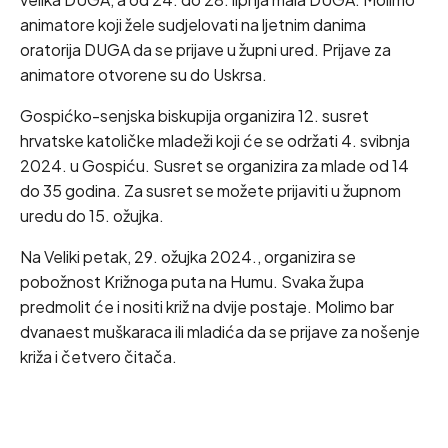
animatore koji žele sudjelovati na ljetnim danima
oratorija DUGA da se prijave u župni ured. Prijave za
animatore otvorene su do Uskrsa.
Gospićko-senjska biskupija organizira 12. susret
hrvatske katoličke mladeži koji će se održati 4. svibnja
2024. u Gospiću. Susret se organizira za mlade od 14
do 35 godina. Za susret se možete prijaviti u župnom
uredu do 15. ožujka.
Na Veliki petak, 29. ožujka 2024., organizira se
pobožnost Križnoga puta na Humu. Svaka župa
predmolit će i nositi križ na dvije postaje. Molimo bar
dvanaest muškaraca ili mladića da se prijave za nošenje
križa i četvero čitača.