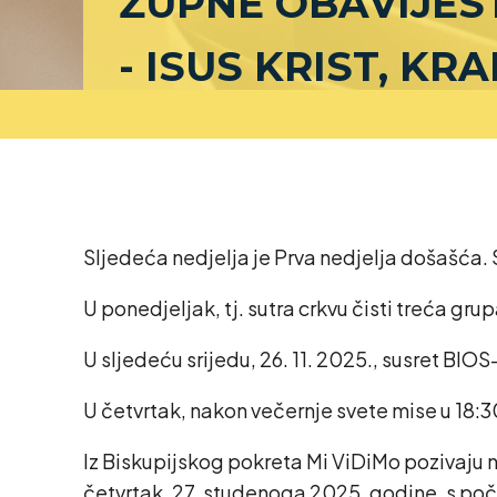
ŽUPNE OBAVIJES
- ISUS KRIST, K
Sljedeća nedjelja je Prva nedjelja došašća. Sve
U ponedjeljak, tj. sutra crkvu čisti treća grup
U sljedeću srijedu, 26. 11. 2025., susret BIOS
U četvrtak, nakon večernje svete mise u 18:30
Iz Biskupijskog pokreta Mi ViDiMo pozivaju na
četvrtak, 27. studenoga 2025. godine, s po