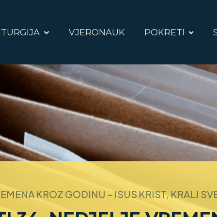
ITURGIJA
VJERONAUK
POKRETI
VREMENA KROZ GODINU - ISUS KRIST, KRALJ S