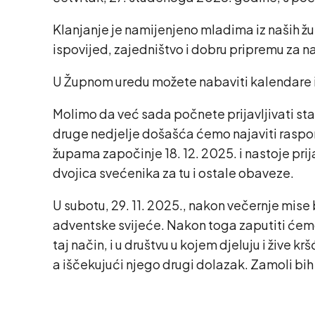
Klanjanje je namijenjeno mladima iz naših župa
ispovijed, zajedništvo i dobru pripremu za 
U Župnom uredu možete nabaviti kalendare i n
Molimo da već sada počnete prijavljivati sta
druge nedjelje došašća ćemo najaviti raspor
župama započinje 18. 12. 2025. i nastoje pri
dvojica svećenika za tu i ostale obaveze.
U subotu, 29. 11. 2025., nakon večernje mise
adventske svijeće. Nakon toga zaputiti ćemo 
taj način, i u društvu u kojem djeluju i žive 
a iščekujući njego drugi dolazak. Zamoli bih 