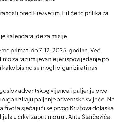
ranosti pred Presvetim. Bit će to prilika za
je kalendara ide za misije.
emo primati do 7. 12. 2025. godine. Već
imo za razumijevanje jer ispovijedanje po
u kako bismo se mogli organizirati nas
agoslov adventskog vijenca i paljenje prve
u organiziraju paljenje adventske svijeće. Na
ama života sjećajući se prvog Kristova dolaska
ijela u crkvi zaputimo u ul. Ante Starčevića.