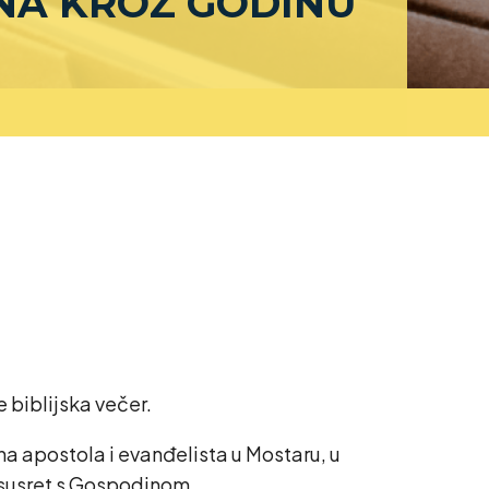
ENA KROZ GODINU
 biblijska večer.
ana apostola i evanđelista u Mostaru, u
 susret s Gospodinom.