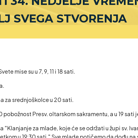
TI 34. NEDJELJE VREM
RALJ SVEGA STVORENJA
te mise su u 7, 9, 11 i 18 sati.
a.
-a za srednjoškolce u 20 sati.
 pobožnost Presv. oltarskom sakramentu, a u 19 sati je
 "Klanjanje za mlade, koje će se održati u župi sv. Iv
četkom u 19:30 sati." Sve mlade potičemo da dođu na