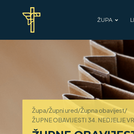
ŽUPA
L
Župa/Župni ured/Župna obavijest/
ŽUPNE OBAVIJESTI 34. NEDJELJE 