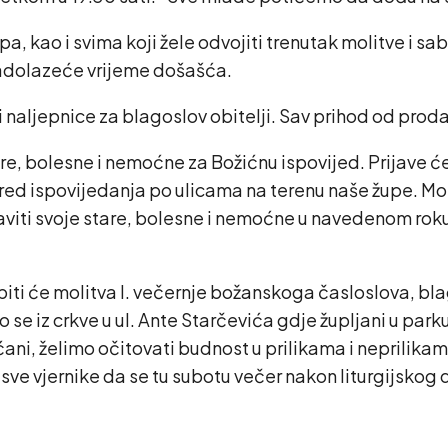
, kao i svima koji žele odvojiti trenutak molitve i sab
nadolazeće vrijeme došašća.
aljepnice za blagoslov obitelji. Sav prihod od proda
re, bolesne i nemoćne za Božićnu ispovijed. Prijave ć
ed ispovijedanja po ulicama na terenu naše župe. Mol
javiti svoje stare, bolesne i nemoćne u navedenom rok
 biti će molitva I. večernje božanskoga časloslova, bl
se iz crkve u ul. Ante Starčevića gdje župljani u park
kršćani, želimo očitovati budnost u prilikama i neprilik
sve vjernike da se tu subotu večer nakon liturgijskog d