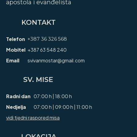
apostola i evanđelista
KONTAKT
Telefon
+387 36 326 568
Mobitel
+387 63 548 240
Email
svivanmostar@gmail.com
SV. MISE
Radni dan
07:00 h | 18:00 h
Nedjelja
07:00 h | 09:00 h | 11:00 h
vidi tjedni raspored misa
LOKACIJA