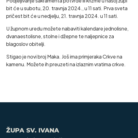
Podjeljivanje sakramenta potvrde ili krizme u našoj župi
bit će u subotu, 20. travnja 2024., u 11 sati. Prva sveta
pričest bit će u nedjelju, 21. travnja 2024. u 11 sati.
U župnom uredu možete nabaviti kalendare jednolisne,
dvanaestolisne, stolne i džepne te naljepnice za
blagoslov obitelji.
Stigao je novi broj Maka. Još ima primjeraka Crkve na
kamenu. Možete ih preuzeti na izlaznim vratima crkve.
ŽUPA SV. IVANA