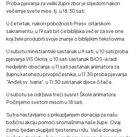
Proba pjevanja za veliki župni zbor je srijedom nakon
večernje svete mise, tj. u 18:30 sati.
U četvrtak, nakon pobožnosti Presv. oltarskom
sakramentu, u 19 sati bit će biblijska večer za sve one
koji žele produbiti svoje znanje o biblijskim tekstovima.
U subotu ministrantski sastanak u 9 sati, u 10 sati proba
pjevanja VIS Gloria, u 10 sati sastanak BIOS-a radi
nedjeljnih obećanja, u 11 sati sastanak animatora za
župnu katehezu prvopričesnika, u 11:30 proba pjevanja
"Anđeli sv. Ivana", u 11:30 sastanak djece čitača.
U subotu se održava treći susret Škole animatora.
Počinjemo svetom misom u 18 sati.
Sutra nastavljamo s prikupljanjem donacija za našu
božićnu akciju pomoći siromašnima naše župe. Ovaj
ćemo tjedan skupljati tjesteninu i rižu. Vaše donacije