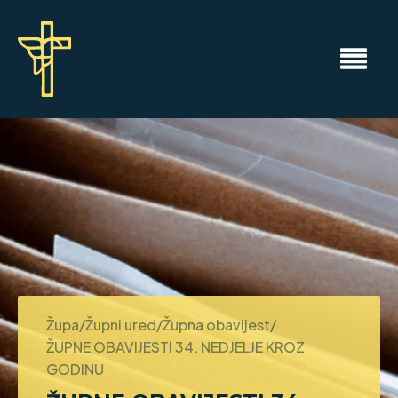
Župa/Župni ured/Župna obavijest/
ŽUPNE OBAVIJESTI 34. NEDJELJE KROZ
GODINU