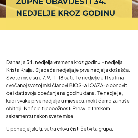
ŽUPNE OBAVIJESTI 34.
NEDJELJE KROZ GODINU
Danas je 34. nedjelja vremena kroz godinu – nedjelja
Krista Kralja. Sljedeća nedjelja je prva nedjelja došašća.
Svete mise su u 7, 9, 11 i 18 sati. Te nedjelje u 11 sati na
svečanoj svetoj misi članovi BIOS-a i OAZA-e obnovit
će i dati svoja obećanja na godinu dana. Te nedjelje,
kao i svake prve nedjelje u mjesecu, molit ćemo za naše
obitelji. Neće biti pobožnosti Presv. oltarskom
sakramentu nakon svete mise.
U ponedjeljak, tj. sutra crkvu čisti četvrta grupa.