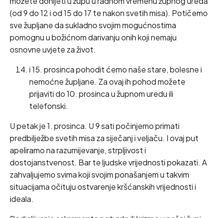
možete donijeti u župu u radnom vremenu župnog ureda
(od 9 do 12 i od 15 do 17 te nakon svetih misa). Potičemo
sve župljane da sukladno svojim mogućnostima
pomognu u božićnom darivanju onih koji nemaju
osnovne uvjete za život.
i 15. prosinca pohodit ćemo naše stare, bolesne i
nemoćne župljane. Za ovaj ih pohod možete
prijaviti do 10. prosinca u župnom uredu ili
telefonski.
U petak je 1. prosinca. U 9 sati počinjemo primati
predbilježbe svetih misa za siječanj i veljaču. I ovaj put
apeliramo na razumijevanje, strpljivost i
dostojanstvenost. Bar te ljudske vrijednosti pokazati. A
zahvaljujemo svima koji svojim ponašanjem u takvim
situacijama očituju ostvarenje kršćanskih vrijednosti i
ideala.