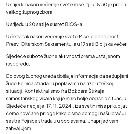
U srijedu nakon večernje svete mise, tj. u 18:30 je proba
velikog župnog zbora.
U srijedu u 20 sati je susret BIOS-a.
U četvrtak nakon večernje svete Mise je pobožnost
Presv. Oltarskom Sakramentu, a u 19 sati Biblijska večer.
Sljedeće subote župne aktivnosti prema ustaljenom
rasporedu.
Do ovog župnog ureda došla je informacija da se župljani
župe Fojnica stradali u poplavama nalaze u teškoj
situaciji. Kontaktirali smo fra Božidara Štrkalja,
samostanskog vikara koji je malo bolje objasnio situaciju.
Sljedeće nedjelje, 17. 11. 2024., iza svetih misa prikupljat
ćemo novčane priloge kako bismo pomogli našu braću i
sestre Fojnice stradalu u poplavama. Unaprijed vam
zahvaljujem.