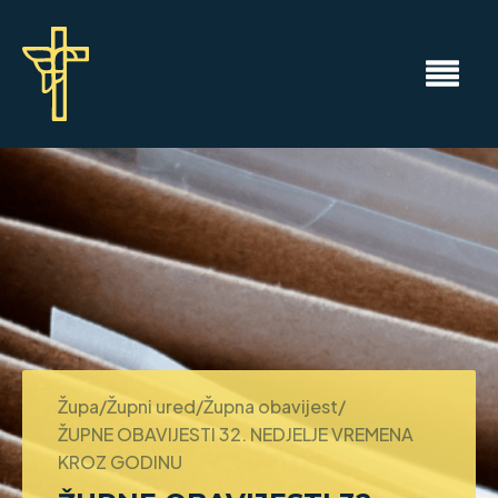
Župa/Župni ured/Župna obavijest/
ŽUPNE OBAVIJESTI 32. NEDJELJE VREMENA
KROZ GODINU