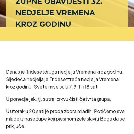
ŽUPNE OBAVIJESTI 32.
NEDJELJE VREMENA
KROZ GODINU
Danas je Tridesetdruga nedjelja Vremena kroz godinu.
Sljedeća nedjelja je Tridesettreća nedjelja Vremena
kroz godinu. Svete mise su u 7, 9, 11 i 18 sati.
U ponedjeljak, tj. sutra, crkvu čisti četvrta grupa.
U utorak u 20 sati je proba zbora mladih. Potičemo sve
mlade iz naše župe koji pjesmom žele slaviti Boga da se
priključe.