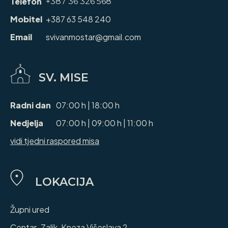
Telefon
+387 36 326 568
Mobitel
+387 63 548 240
Email
svivanmostar@gmail.com
SV. MISE
Radni dan
07:00 h | 18:00 h
Nedjelja
07:00 h | 09:00 h | 11:00 h
vidi tjedni raspored misa
LOKACIJA
Župni ured
Centar-Zalik, Kneza Višeslava 2