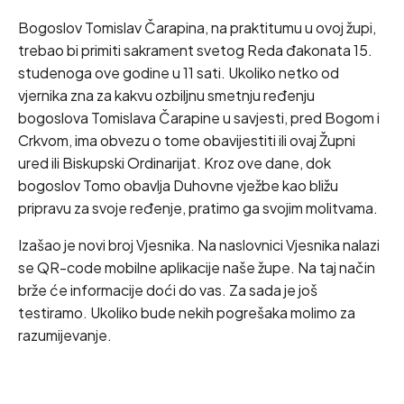
Bogoslov Tomislav Čarapina, na praktitumu u ovoj župi,
trebao bi primiti sakrament svetog Reda đakonata 15.
studenoga ove godine u 11 sati. Ukoliko netko od
vjernika zna za kakvu ozbiljnu smetnju ređenju
bogoslova Tomislava Čarapine u savjesti, pred Bogom i
Crkvom, ima obvezu o tome obavijestiti ili ovaj Župni
ured ili Biskupski Ordinarijat. Kroz ove dane, dok
bogoslov Tomo obavlja Duhovne vježbe kao bližu
pripravu za svoje ređenje, pratimo ga svojim molitvama.
Izašao je novi broj Vjesnika. Na naslovnici Vjesnika nalazi
se QR-code mobilne aplikacije naše župe. Na taj način
brže će informacije doći do vas. Za sada je još
testiramo. Ukoliko bude nekih pogrešaka molimo za
razumijevanje.