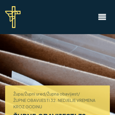
Župa/Župni ured/Župna obavijest/
ŽUPNE OBAVIJESTI 32. NEDJELJE VREMENA
KROZ GODINU