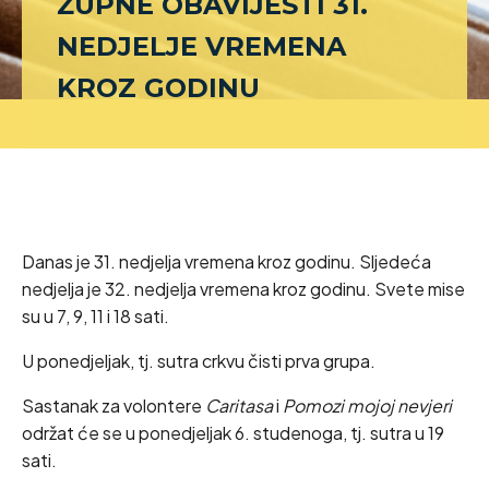
ŽUPNE OBAVIJESTI 31.
NEDJELJE VREMENA
KROZ GODINU
Danas je 31. nedjelja vremena kroz godinu. Sljedeća
nedjelja je 32. nedjelja vremena kroz godinu. Svete mise
su u 7, 9, 11 i 18 sati.
U ponedjeljak, tj. sutra crkvu čisti prva grupa.
Sastanak za volontere
Caritasa
i
Pomozi mojoj nevjeri
održat će se u ponedjeljak 6. studenoga, tj. sutra u 19
sati.