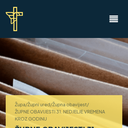
Župa/Župni ured/Župna obavijest/
ŽUPNE OBAVIJESTI 31. NEDJELJE VREMENA
KROZ GODINU