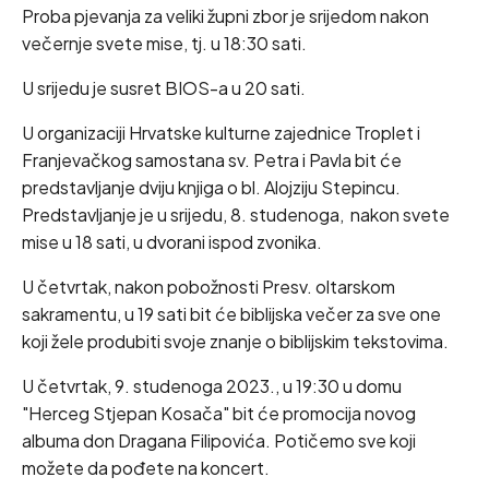
Proba pjevanja za veliki župni zbor je srijedom nakon
večernje svete mise, tj. u 18:30 sati.
U srijedu je susret BIOS-a u 20 sati.
U organizaciji Hrvatske kulturne zajednice Troplet i
Franjevačkog samostana sv. Petra i Pavla bit će
predstavljanje dviju knjiga o bl. Alojziju Stepincu.
Predstavljanje je u srijedu, 8. studenoga, nakon svete
mise u 18 sati, u dvorani ispod zvonika.
U četvrtak, nakon pobožnosti Presv. oltarskom
sakramentu, u 19 sati bit će biblijska večer za sve one
koji žele produbiti svoje znanje o biblijskim tekstovima.
U četvrtak, 9. studenoga 2023., u 19:30 u domu
"Herceg Stjepan Kosača" bit će promocija novog
albuma don Dragana Filipovića. Potičemo sve koji
možete da pođete na koncert.