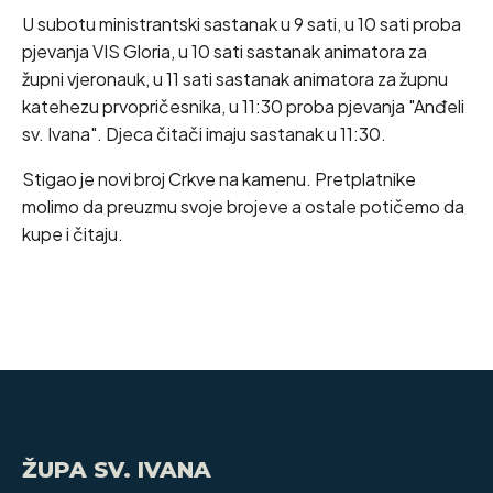
U subotu ministrantski sastanak u 9 sati, u 10 sati proba
pjevanja VIS Gloria, u 10 sati sastanak animatora za
župni vjeronauk, u 11 sati sastanak animatora za župnu
katehezu prvopričesnika, u 11:30 proba pjevanja "Anđeli
sv. Ivana". Djeca čitači imaju sastanak u 11:30.
Stigao je novi broj Crkve na kamenu. Pretplatnike
molimo da preuzmu svoje brojeve a ostale potičemo da
kupe i čitaju.
ŽUPA SV. IVANA