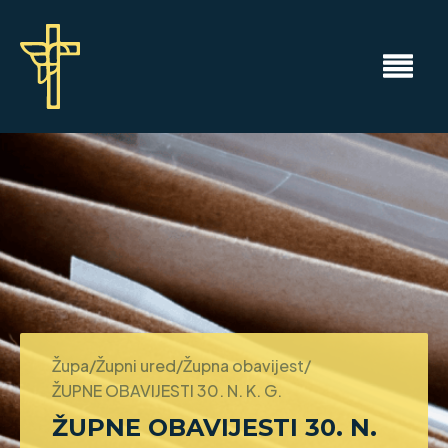
Župa/Župni ured/Župna obavijest/
ŽUPNE OBAVIJESTI 30. N. K. G.
ŽUPNE OBAVIJESTI 30. N.