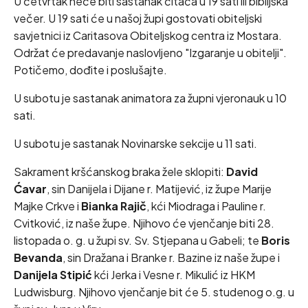
U četvrtak neće biti sastanak čitača u 19 sati ili biblijska
večer. U 19 sati će u našoj župi gostovati obiteljski
savjetnici iz Caritasova Obiteljskog centra iz Mostara.
Održat će predavanje naslovljeno "Izgaranje u obitelji".
Potičemo, dođite i poslušajte.
U subotu je sastanak animatora za župni vjeronauk u 10
sati.
U subotu je sastanak Novinarske sekcije u 11 sati.
Sakrament kršćanskog braka žele sklopiti:
David
Ćavar
, sin Danijela i Dijane r. Matijević, iz župe Marije
Majke Crkve i
Bianka Rajič
, kći Miodraga i Pauline r.
Cvitković, iz naše župe. Njihovo će vjenčanje biti 28.
listopada o. g. u župi sv. Sv. Stjepana u Gabeli; te
Boris
Bevanda
, sin Dražana i Branke r. Bazine iz naše župe i
Danijela Stipić
kći Jerka i Vesne r. Mikulić iz HKM
Ludwisburg. Njihovo vjenčanje bit će 5. studenog o.g. u