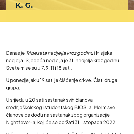
K. G.
Danas je
Trideseta nedjelja kroz godinu
i Misijska
nedjelja. Sljedeća nedjelja je 31. nedjelja kroz godinu.
Svete mise su u 7, 9, 11 i 18 sati.
U ponedjeljak u 19 sati je čišćenje crkve. Čisti druga
grupa.
U srijedu u 20 sati sastanak svih članova
srednjoškolskog i studentskog BIOS-a. Molim sve
članove da dođu na sastanak zbog organizacije
Nightfever-a, koji će se održati 31. listopada 2022.