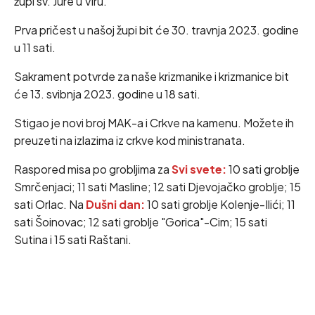
župi sv. Jure u Viru.
Prva pričest u našoj župi bit će 30. travnja 2023. godine
u 11 sati.
Sakrament potvrde za naše krizmanike i krizmanice bit
će 13. svibnja 2023. godine u 18 sati.
Stigao je novi broj MAK-a i Crkve na kamenu. Možete ih
preuzeti na izlazima iz crkve kod ministranata.
Raspored misa po grobljima za
Svi svete:
10 sati groblje
Smrčenjaci; 11 sati Masline; 12 sati Djevojačko groblje; 15
sati Orlac. Na
Dušni dan:
10 sati groblje Kolenje-Ilići; 11
sati Šoinovac; 12 sati groblje "Gorica"-Cim; 15 sati
Sutina i 15 sati Raštani.