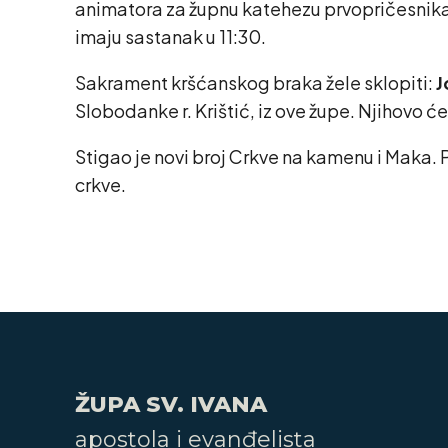
animatora za župnu katehezu prvopričesnika, 
imaju sastanak u 11:30.
Sakrament kršćanskog braka žele sklopiti:
J
Slobodanke r. Krištić, iz ove župe. Njihovo će
Stigao je novi broj Crkve na kamenu i Maka. 
crkve.
ŽUPA SV. IVANA
apostola i evanđelista