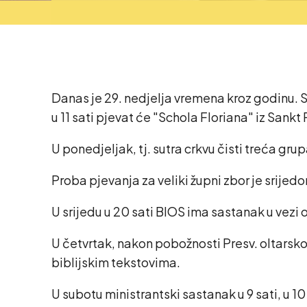
Danas je 29. nedjelja vremena kroz godinu. Slj
u 11 sati pjevat će "Schola Floriana" iz Sankt F
U ponedjeljak, tj. sutra crkvu čisti treća grup
Proba pjevanja za veliki župni zbor je srijedo
U srijedu u 20 sati BIOS ima sastanak u vezi
U četvrtak, nakon pobožnosti Presv. oltarskom
biblijskim tekstovima.
U subotu ministrantski sastanak u 9 sati, u 10