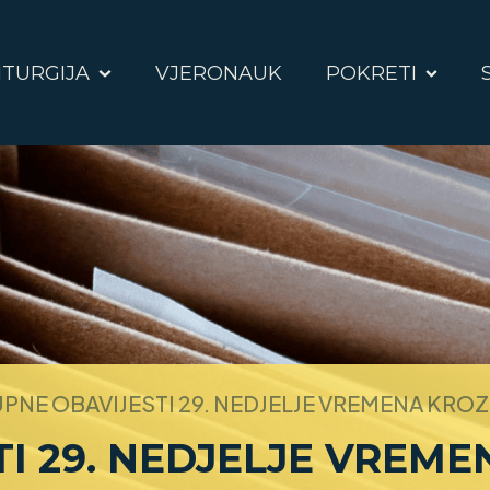
ITURGIJA
VJERONAUK
POKRETI
PNE OBAVIJESTI 29. NEDJELJE VREMENA KRO
I 29. NEDJELJE VREM