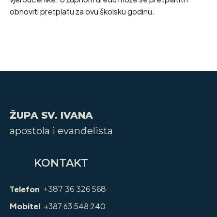
obnoviti pretplatu za ovu školsku godinu.
ŽUPA SV. IVANA
apostola i evanđelista
KONTAKT
Telefon
+387 36 326 568
Mobitel
+387 63 548 240