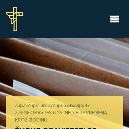
Župa/Župni ured/Župna obavijest/
ŽUPNE OBAVIJESTI 25. NEDJELJE VREMENA
KROZ GODINU