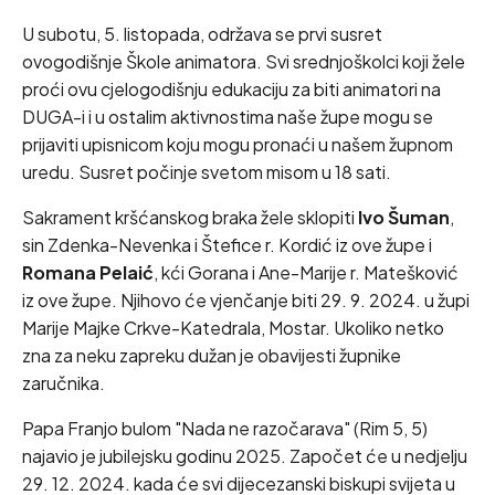
U subotu, 5. listopada, održava se prvi susret
ovogodišnje Škole animatora. Svi srednjoškolci koji žele
proći ovu cjelogodišnju edukaciju za biti animatori na
DUGA-i i u ostalim aktivnostima naše župe mogu se
prijaviti upisnicom koju mogu pronaći u našem župnom
uredu. Susret počinje svetom misom u 18 sati.
Sakrament kršćanskog braka žele sklopiti
Ivo Šuman
,
sin Zdenka-Nevenka i Štefice r. Kordić iz ove župe i
Romana Pelaić
, kći Gorana i Ane-Marije r. Matešković
iz ove župe. Njihovo će vjenčanje biti 29. 9. 2024. u župi
Marije Majke Crkve-Katedrala, Mostar. Ukoliko netko
zna za neku zapreku dužan je obavijesti župnike
zaručnika.
Papa Franjo bulom "Nada ne razočarava" (Rim 5, 5)
najavio je jubilejsku godinu 2025. Započet će u nedjelju
29. 12. 2024. kada će svi dijecezanski biskupi svijeta u