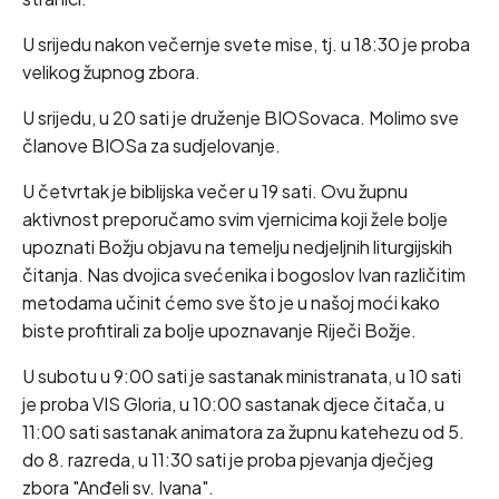
U srijedu nakon večernje svete mise, tj. u 18:30 je proba
velikog župnog zbora.
U srijedu, u 20 sati je druženje BIOSovaca. Molimo sve
članove BIOSa za sudjelovanje.
U četvrtak je biblijska večer u 19 sati. Ovu župnu
aktivnost preporučamo svim vjernicima koji žele bolje
upoznati Božju objavu na temelju nedjeljnih liturgijskih
čitanja. Nas dvojica svećenika i bogoslov Ivan različitim
metodama učinit ćemo sve što je u našoj moći kako
biste profitirali za bolje upoznavanje Riječi Božje.
U subotu u 9:00 sati je sastanak ministranata, u 10 sati
je proba VIS Gloria, u 10:00 sastanak djece čitača, u
11:00 sati sastanak animatora za župnu katehezu od 5.
do 8. razreda, u 11:30 sati je proba pjevanja dječjeg
zbora "Anđeli sv. Ivana".