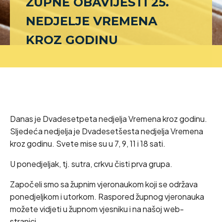
ŽUPNE OBAVIJESTI 25.
NEDJELJE VREMENA
KROZ GODINU
Danas je Dvadesetpeta nedjelja Vremena kroz godinu.
Sljedeća nedjelja je Dvadesetšesta nedjelja Vremena
kroz godinu. Svete mise su u 7, 9, 11 i 18 sati.
U ponedjeljak, tj. sutra, crkvu čisti prva grupa.
Započeli smo sa župnim vjeronaukom koji se održava
ponedjeljkom i utorkom. Raspored župnog vjeronauka
možete vidjeti u župnom vjesniku i na našoj web-
stranici.