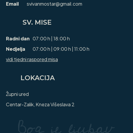
Email
svivanmostar@gmail.com
SV. MISE
Radni dan
07:00 h | 18:00 h
Nedjelja
07:00 h | 09:00 h | 11:00 h
vidi tjedni raspored misa
LOKACIJA
Župni ured
Centar-Zalik, Kneza Višeslava 2