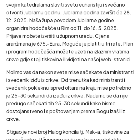
svojim katedralama slaviti svetu euharistiju i svečano
otvoriti Jubilarnu godinu. Jubilarna godina završit će 28.
12. 2025. Naša župa povodom Jubilarne godine
organizira hodočašće u Rim od 11. do 16. 5. 2025.
Prijave možete izvršiti u župnom uredu. Cijena
aranžmana je 675,-Eura. Moguće je platiti u tri rate. Plan
i program hodočašća možete uzeti na izlaznim vratima
crkve gdje stoji tiskovina ili vidjeti na našoj web-stranici.
Molimo vas da nakon svete mise sačekate da ministranti
i svećenik iziđu iz crkve. Od trenutka kad ministranti i
svećenik pokleknu ispred oltara na kraju mise potrebno
je 25-30 sekundi da izađu iz crkve. Nadamo se da nije
predugo sačekati tih 25-30 sekundi kako bismo
dostojanstveno i s poštovanjem prema Bogu izašli iz
crkve.
Stigao je novi broj Malog koncila tj. Mak-a, tiskovine za
vjeroučenike. U župnom uredu može se pretplatiti i