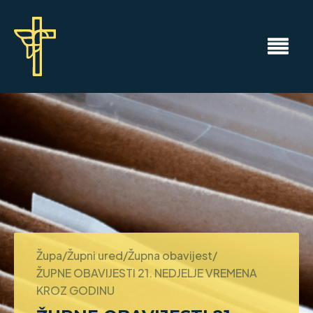
Župa/Župni ured/Župna obavijest/
ŽUPNE OBAVIJESTI 21. NEDJELJE VREMENA
KROZ GODINU