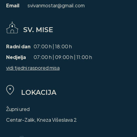
Email
svivanmostar@gmail.com
SV. MISE
Radni dan
07:00 h | 18:00 h
Nedjelja
07:00 h | 09:00 h | 11:00 h
vidi tjedni raspored misa
LOKACIJA
Župni ured
Centar-Zalik, Kneza Višeslava 2