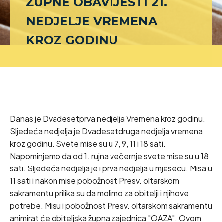
ŽUPNE OBAVIJESTI 21.
NEDJELJE VREMENA
KROZ GODINU
Danas je Dvadesetprva nedjelja Vremena kroz godinu.
Sljedeća nedjelja je Dvadesetdruga nedjelja vremena
kroz godinu. Svete mise su u 7, 9, 11 i 18 sati.
Napominjemo da od 1. rujna večernje svete mise su u 18
sati. Sljedeća nedjelja je i prva nedjelja u mjesecu. Misa u
11 sati i nakon mise pobožnost Presv. oltarskom
sakramentu prilika su da molimo za obitelji i njihove
potrebe. Misu i pobožnost Presv. oltarskom sakramentu
animirat će obiteljska župna zajednica "OAZA". Ovom