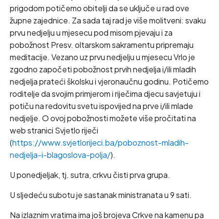
prigodom potičemo obitelji da se uključe u rad ove
župne zajednice. Za sada taj rad je više molitveni: svaku
prvu nedjelju u mjesecu pod misom pjevaju i za
pobožnost Presv. oltarskom sakramentu pripremaju
meditacije. Vezano uz prvu nedjelju u mjesecu Vrlo je
zgodno započeti pobožnost prvih nedjelja i/ili mladih
nedjelja prateći školsku i vjeronaučnu godinu. Potičemo
roditelje da svojim primjerom i riječima djecu savjetuju i
potiču na redovitu svetu ispovijed na prve i/ili mlade
nedjelje. O ovoj pobožnosti možete više pročitati na
web stranici Svjetlo riječi
(
https://www.svjetlorijeci.ba/poboznost-mladih-
nedjelja-i-blagoslova-polja/
).
U ponedjeljak, tj. sutra, crkvu čisti prva grupa.
U sljedeću subotu je sastanak ministranata u 9 sati.
Na izlaznim vratima ima još brojeva Crkve na kamenu pa