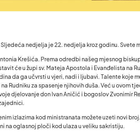
.
Sljedeća nedjelja je 22. nedjelja kroz godinu. Svete mise 
tonia Krešića. Prema odredbi našeg mjesnog biskupa 
stavit će u župi sv. Mateja Apostola i Evanđelista na
ina da ga učvrsti u vjeri, nadi i ljubavi. Talente koje
ja na Rudniku za spasenje njihovih duša. Već u ovom tjed
voje djelovanje don Ivan Aničić i bogoslov Zvonimir R
ajednici.
enim izlazima kod ministranata možete uzeti novi broj.
 na oglasnoj ploči kod ulaza u veliku sakristiju.