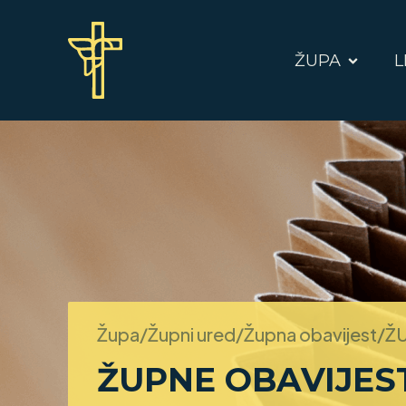
ŽUPA
L
Župa/Župni ured/Župna obavijest/
ŽU
ŽUPNE OBAVIJESTI 