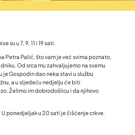
su u 7, 9, 11 i 19 sati.
Petra Palić, što vam je već svima poznato,
 Rudniku. Od srca mu zahvaljujemo na svemu
 mu je Gospodin dao neka stavi u službu
nu, a u sljedeću nedjelju će biti
ezo. Želimo im dobrodošlicu i da njihovo
 U ponedjeljak u 20 sati je čišćenje crkve.