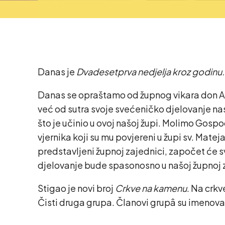
Danas je
Dvadesetprva nedjelja kroz godinu
Danas se opraštamo od župnog vikara don An
već od sutra svoje svećeničko djelovanje na
što je učinio u ovoj našoj župi. Molimo Gospod
vjernika koji su mu povjereni u župi sv. Mate
predstavljeni župnoj zajednici, započet će s
djelovanje bude spasonosno u našoj župnoj z
Stigao je novi broj
Crkve na kamenu
. Na crkv
Čisti druga grupa. Članovi grupâ su imenovani