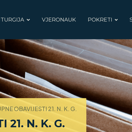
ITURGIJA
VJERONAUK
POKRETI
PNE OBAVIJESTI 21. N. K. G.
21. N. K. G.