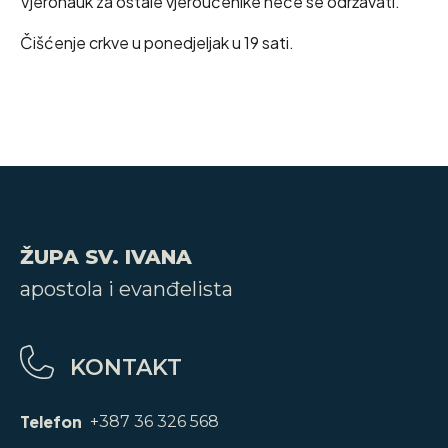
Vjeronauk za ostale vjeroučenike neće se održavati.
Čišćenje crkve u ponedjeljak u 19 sati.
ŽUPA SV. IVANA
apostola i evanđelista
KONTAKT
Telefon
+387 36 326 568