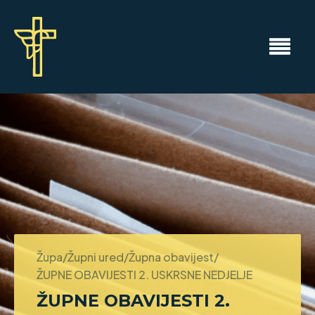
Župa/Župni ured/Župna obavijest/
ŽUPNE OBAVIJESTI 2. USKRSNE NEDJELJE
ŽUPNE OBAVIJESTI 2.