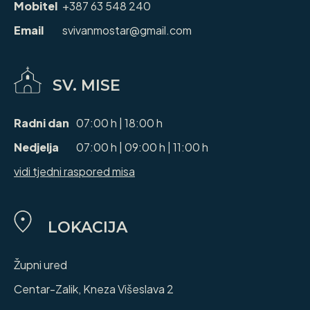
Mobitel
+387 63 548 240
Email
svivanmostar@gmail.com
SV. MISE
Radni dan
07:00 h | 18:00 h
Nedjelja
07:00 h | 09:00 h | 11:00 h
vidi tjedni raspored misa
LOKACIJA
Župni ured
Centar-Zalik, Kneza Višeslava 2