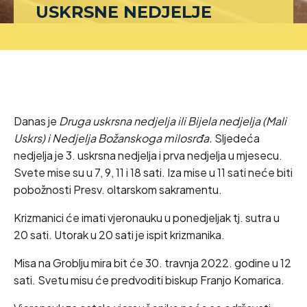
USKRSNE NEDJELJE
Danas je
Druga uskrsna nedjelja ili Bijela nedjelja (Mali
Uskrs) i Nedjelja Božanskoga milosrđa.
Sljedeća
nedjelja je 3. uskrsna nedjelja i prva nedjelja u mjesecu.
Svete mise su u 7, 9, 11 i 18 sati. Iza mise u 11 sati neće biti
pobožnosti Presv. oltarskom sakramentu.
Krizmanici će imati vjeronauku u ponedjeljak tj. sutra u
20 sati. Utorak u 20 sati je ispit krizmanika.
Misa na Groblju mira bit će 30. travnja 2022. godine u 12
sati. Svetu misu će predvoditi biskup Franjo Komarica.