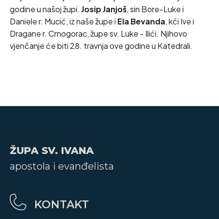
godine u našoj župi.
Josip Janjoš
, sin Bore-Luke i
Daniele r. Mucić, iz naše župe i
Ela Bevanda
, kći Ive i
Dragane r. Crnogorac, župe sv. Luke - Ilići. Njihovo
vjenčanje će biti 28. travnja ove godine u Katedrali.
ŽUPA SV. IVANA
apostola i evanđelista
KONTAKT