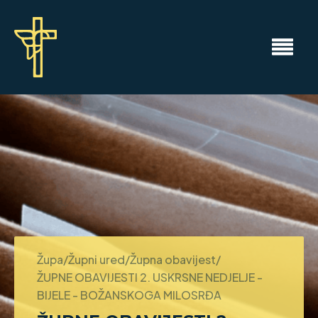
Župa/Župni ured/Župna obavijest/
ŽUPNE OBAVIJESTI 2. USKRSNE NEDJELJE -
BIJELE - BOŽANSKOGA MILOSRĐA