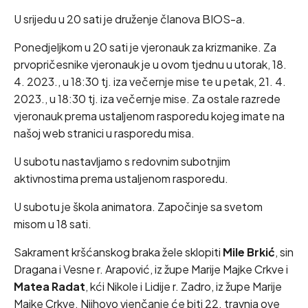
U srijedu u 20 sati je druženje članova BIOS-a.
Ponedjeljkom u 20 sati je vjeronauk za krizmanike. Za
prvopričesnike vjeronauk je u ovom tjednu u utorak, 18.
4. 2023., u 18:30 tj. iza večernje mise te u petak, 21. 4.
2023., u 18:30 tj. iza večernje mise. Za ostale razrede
vjeronauk prema ustaljenom rasporedu kojeg imate na
našoj web stranici u rasporedu misa.
U subotu nastavljamo s redovnim subotnjim
aktivnostima prema ustaljenom rasporedu.
U subotu je škola animatora. Započinje sa svetom
misom u 18 sati.
Sakrament kršćanskog braka žele sklopiti
Mile Brkić
, sin
Dragana i Vesne r. Arapović, iz župe Marije Majke Crkve i
Matea Radat
, kći Nikole i Lidije r. Zadro, iz župe Marije
Majke Crkve. Njihovo vjenčanje će biti 22. travnja ove