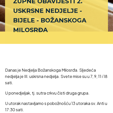
ŽUPNE OBAVIJESTI 2.
USKRSNE NEDJELJE -
BIJELE - BOŽANSKOGA
MILOSRĐA
Danas je Nedjelja Božanskoga Milosrđa. Sljedeća
nedjelja je III. uskrsna nedjelja. Svete mise su u 7, 9, 11 i 18
sati.
U ponedjeljak, tj. sutra crkvu čisti druga grupa.
U utorak nastavljamo s pobožnošću 13 utoraka sv. Anti u
17:30 sati.