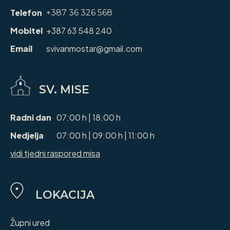
Telefon
+387 36 326 568
Mobitel
+387 63 548 240
Email
svivanmostar@gmail.com
SV. MISE
Radni dan
07:00 h | 18:00 h
Nedjelja
07:00 h | 09:00 h | 11:00 h
vidi tjedni raspored misa
LOKACIJA
Župni ured