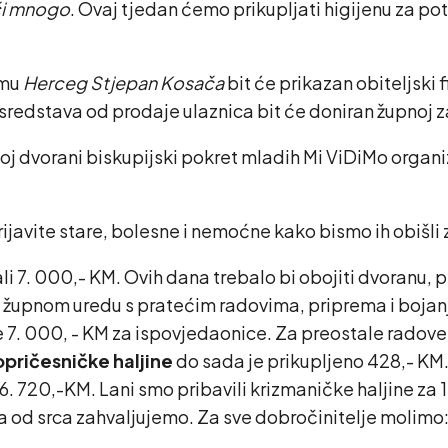
či mnogo
. Ovaj tjedan ćemo prikupljati higijenu za p
omu
Herceg Stjepan Kosača
bit će prikazan obiteljski 
io sredstava od prodaje ulaznica bit će doniran župnoj 
lnoj dvorani biskupijski pokret mladih Mi ViDiMo organi
javite stare, bolesne i nemoćne kako bismo ih obišli 
i 7. 000,- KM. Ovih dana trebalo bi obojiti dvoranu, p
 župnom uredu s pratećim radovima, priprema i bojanj
je 7. 000, - KM za ispovjedaonice. Za preostale radove
opričesničke haljine
do sada je prikupljeno 428,- KM. 
6. 720,-KM. Lani smo pribavili krizmaničke haljine za 
ma od srca zahvaljujemo. Za sve dobročinitelje molimo