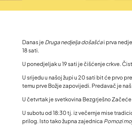
Danas je
Druga nedjelja došašća
i prva nedj
18 sati.
U ponedjeljak u 19 sati je čišćenje crkve. Čis
U srijedu u našoj župi u 20 sati bit će prvo 
temu prve Božje zapovijedi. Predavač je naš
U četvrtak je svetkovina Bezgrješno Začeće Bl
U subotu od 18:30 tj. iz večernje mise tradi
prilog. Isto tako župna zajednica
Pomozi mojo