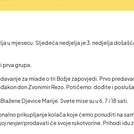
elja u mjesecu
.
Sljedeća nedjelja je 3. nedjelja došašća i
ti prva grupa.
predavanje za mlade o tri Božje zapovjedi. Prvo predav
 đakon don Zvonimir Rezo. Potičemo: dođite i posluša
ažene Djevice Marije. Svete mise su u 6, 7 i 18 sati.
cionalno prikupljanje kolača koje ćemo ponuditi na sam
j nevjeri
prodavati će svoje rukotvorine. Prihodi idu z