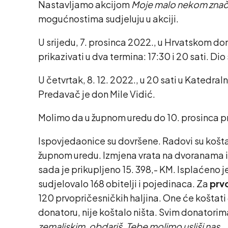
Nastavljamo akcijom
Moje malo nekom zna
mogućnostima sudjeluju u akciji.
U srijedu, 7. prosinca 2022., u Hrvatskom d
prikazivati u dva termina: 17:30 i 20 sati. D
U četvrtak, 8. 12. 2022., u 20 sati u Katedra
Predavač je don Mile Vidić.
Molimo da u župnom uredu do 10. prosinca pri
Ispovjedaonice su dovršene. Radovi su koštal
župnom uredu. Izmjena vrata na dvoranama i
sada je prikupljeno 15. 398,- KM. Isplaćeno 
sudjelovalo 168 obitelji i pojedinaca. Za
prv
120 prvopričesničkih haljina. One će koštati 
donatoru, nije koštalo ništa. Svim donatori
zemaljskim, obdariš, Tebe molimo usliši nas.