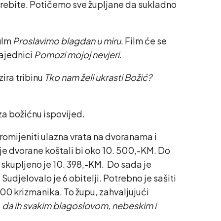
otrebite. Potičemo sve župljane da sukladno
film
Proslavimo blagdan u miru
. Film će se
zajednici
Pomozi mojoj nevjeri
.
zira tribinu
Tko nam želi ukrasti Božić?
za božićnu ispovijed.
romijeniti ulazna vrata na dvoranama i
e dvorane koštali bi oko 10. 500,-KM. Do
 skupljeno je 10. 398,-KM. Do sada je
Sudjelovalo je 6 obitelji. Potrebno je sašiti
100 krizmanika. To župu, zahvaljujući
:
da ih svakim blagoslovom, nebeskim i