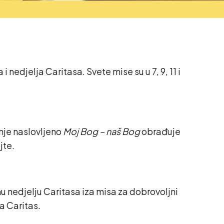
 nedjelja Caritasa. Svete mise su u 7, 9, 11 i
anje naslovljeno
Moj Bog – naš Bog
obrađuje
jte.
u nedjelju Caritasa iza misa za dobrovoljni
a Caritas.