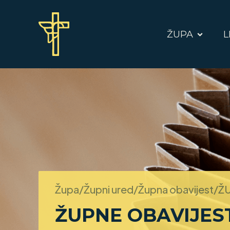
ŽUPA
L
Župa/Župni ured/Župna obavijest/
ŽU
ŽUPNE OBAVIJEST