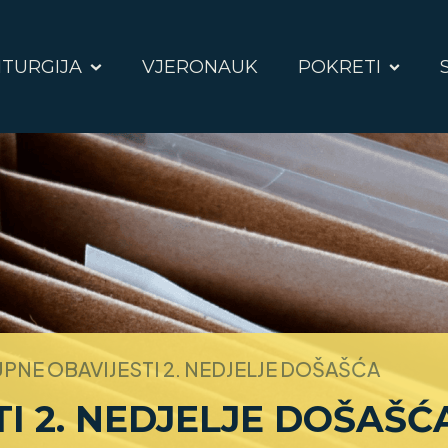
ITURGIJA
VJERONAUK
POKRETI
PNE OBAVIJESTI 2. NEDJELJE DOŠAŠĆA
I 2. NEDJELJE DOŠAŠĆ