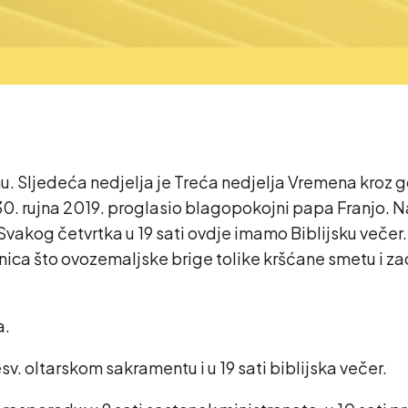
Sljedeća nedjelja je Treća nedjelja Vremena kroz godinu
30. rujna 2019. proglasio blagopokojni papa Franjo. N
vakog četvrtka u 19 sati ovdje imamo Biblijsku večer.
njenica što ovozemaljske brige tolike kršćane smetu 
a.
v. oltarskom sakramentu i u 19 sati biblijska večer.