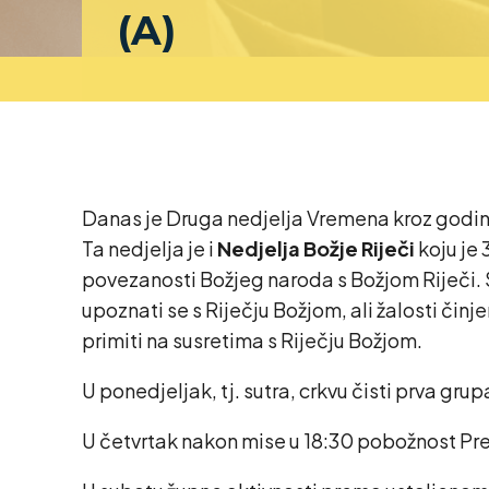
(A)
Danas je Druga nedjelja Vremena kroz godinu. 
Ta nedjelja je i
Nedjelja Božje Riječi
koju je 
povezanosti Božjeg naroda s Božjom Riječi. S
upoznati se s Riječju Božjom, ali žalosti či
primiti na susretima s Riječju Božjom.
U ponedjeljak, tj. sutra, crkvu čisti prva grup
U četvrtak nakon mise u 18:30 pobožnost Pres