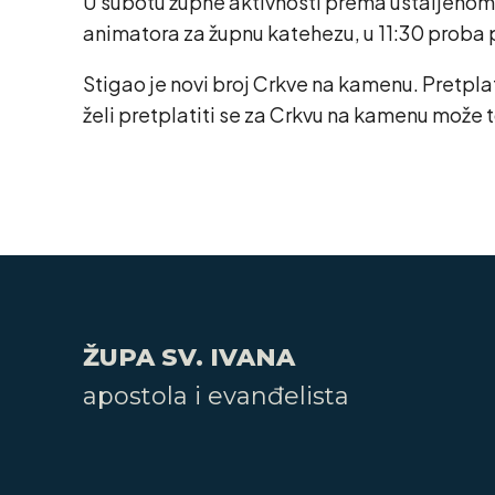
U subotu župne aktivnosti prema ustaljenom ra
animatora za župnu katehezu, u 11:30 proba pj
Stigao je novi broj Crkve na kamenu. Pretpla
želi pretplatiti se za Crkvu na kamenu može t
ŽUPA SV. IVANA
apostola i evanđelista