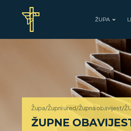
ŽUPA
L
Župa/Župni ured/Župna obavijest/
ŽU
ŽUPNE OBAVIJES