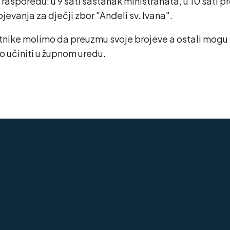
sporedu: u 9 sati sastanak ministranata, u 10 sati pro
evanja za dječji zbor "Anđeli sv. Ivana".
tnike molimo da preuzmu svoje brojeve a ostali mogu k
o učiniti u župnom uredu.