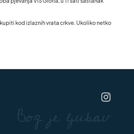
ba pjevanja VIS Gloria, u 11 sati sastanak
upiti kod izlaznih vrata crkve. Ukoliko netko