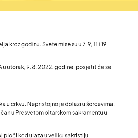
ja kroz godinu. Svete mise su u 7, 9, 11 i 19
 u utorak, 9. 8. 2022. godine, posjetit će se
.
a u crkvu. Nepristojno je dolazi u šorcevima,
azočan u Presvetom oltarskom sakramentu u
ploči kod ulaza u veliku sakristiju.