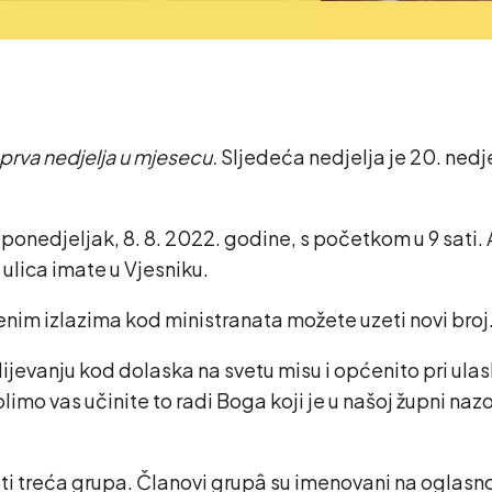
prva nedjelja u mjesecu.
Sljedeća nedjelja je 20. nedjel
 ponedjeljak, 8. 8. 2022. godine, s početkom u 9 sati. A
ulica imate u Vjesniku.
enim izlazima kod ministranata možete uzeti novi broj
jevanju kod dolaska na svetu misu i općenito pri ulask
imo vas učinite to radi Boga koji je u našoj župni n
sti treća grupa. Članovi grupâ su imenovani na oglasnoj 