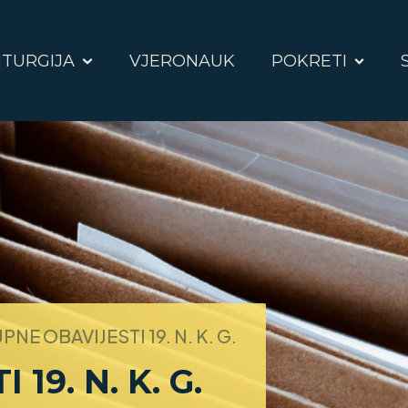
ITURGIJA
VJERONAUK
POKRETI
PNE OBAVIJESTI 19. N. K. G.
19. N. K. G.