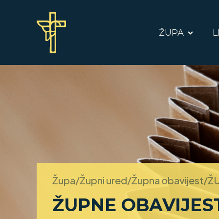
ŽUPA
L
Župa/Župni ured/Župna obavijest/
ŽU
ŽUPNE OBAVIJESTI 