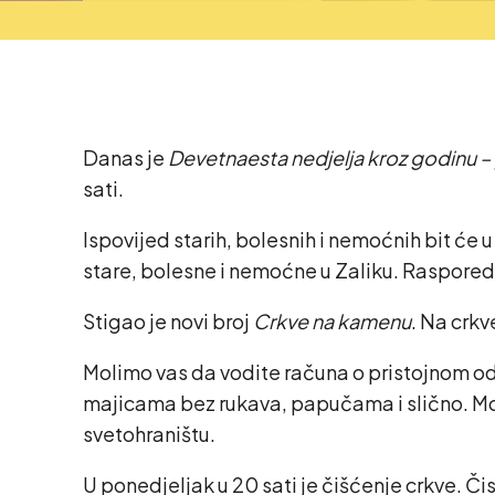
Danas je
Devetnaesta nedjelja kroz godinu – 
sati.
Ispovijed starih, bolesnih i nemoćnih bit će u
stare, bolesne i nemoćne u Zaliku. Raspored 
Stigao je novi broj
Crkve na kamenu
. Na crkv
Molimo vas da vodite računa o pristojnom odi
majicama bez rukava, papučama i slično. Mol
svetohraništu.
U ponedjeljak u 20 sati je čišćenje crkve. Či