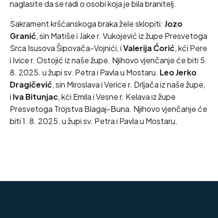
naglasite da se radi o osobi koja je bila branitelj.
Sakrament kršćanskoga braka žele sklopiti:
Jozo
Granić
, sin Matiše i Jake r. Vukojević iz župe Presvetoga
Srca Isusova Šipovača-Vojnići, i
Valerija Ćorić
, kći Pere
i Ivice r. Ostojić iz naše župe. Njihovo vjenčanje će biti 5.
8. 2025. u župi sv. Petra i Pavla u Mostaru.
Leo Jerko
Dragičević
, sin Miroslava i Verice r. Drljača iz naše župe,
i
Iva Bitunjac
, kći Emila i Vesne r. Kelava iz župe
Presvetoga Trojstva Blagaj-Buna. Njihovo vjenčanje će
biti 1. 8. 2025. u župi sv. Petra i Pavla u Mostaru.