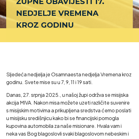
ŽUPNE OBAVIJESTI 17.
NEDJELJE VREMENA
KROZ GODINU
Sljedeća nedjelja je Osamnaesta nedjelja Vremena kroz
godinu. Svete mise su u 7, 9, 11 i 19 sati.
Danas, 27. srpnja 2025., u našoj župi održva se misijska
akcija MIVA. Nakon misa možete uzeti različite suvenire
s misijskim motivima a prikupljena sredstva ćemo poslati
u misijsku središnjicu kako bi se financijski pomogla
kupovina automobila za naše misionare. Hvala vam i
neka vas Bog blagoslovli svaki blagoslovom nebeskim i