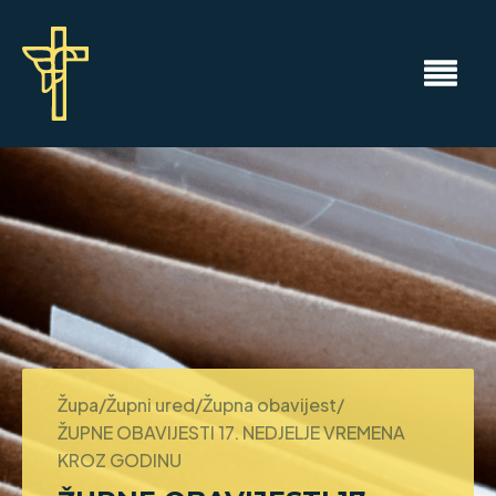
Župa/Župni ured/Župna obavijest/
ŽUPNE OBAVIJESTI 17. NEDJELJE VREMENA
KROZ GODINU