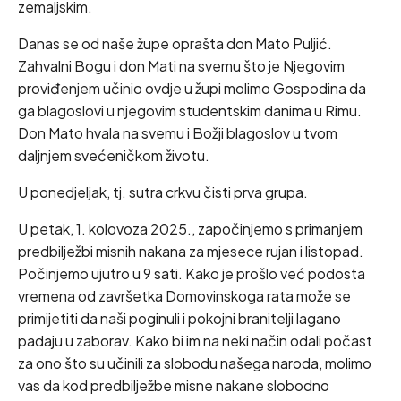
zemaljskim.
Danas se od naše župe oprašta don Mato Puljić.
Zahvalni Bogu i don Mati na svemu što je Njegovim
proviđenjem učinio ovdje u župi molimo Gospodina da
ga blagoslovi u njegovim studentskim danima u Rimu.
Don Mato hvala na svemu i Božji blagoslov u tvom
daljnjem svećeničkom životu.
U ponedjeljak, tj. sutra crkvu čisti prva grupa.
U petak, 1. kolovoza 2025., započinjemo s primanjem
predbilježbi misnih nakana za mjesece rujan i listopad.
Počinjemo ujutro u 9 sati. Kako je prošlo već podosta
vremena od završetka Domovinskoga rata može se
primijetiti da naši poginuli i pokojni branitelji lagano
padaju u zaborav. Kako bi im na neki način odali počast
za ono što su učinili za slobodu našega naroda, molimo
vas da kod predbilježbe misne nakane slobodno