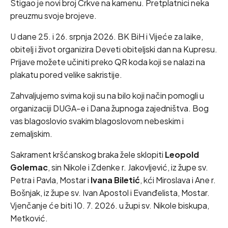
Stigao je novi broj Crkve na kamenu. Pretplatnici neka
preuzmu svoje brojeve.
U dane 25. i 26. srpnja 2026. BK BiH i Vijeće za laike,
obitelj i život organizira Deveti obiteljski dan na Kupresu.
Prijave možete učiniti preko QR koda koji se nalazi na
plakatu pored velike sakristije.
Zahvaljujemo svima koji su na bilo koji način pomogli u
organizaciji DUGA-e i Dana župnoga zajedništva. Bog
vas blagoslovio svakim blagoslovom nebeskim i
zemaljskim.
Sakrament kršćanskog braka žele sklopiti
Leopold
Golemac
, sin Nikole i Zdenke r. Jakovljević, iz župe sv.
Petra i Pavla, Mostar i
Ivana Biletić
, kći Miroslava i Ane r.
Bošnjak, iz župe sv. Ivan Apostol i Evanđelista, Mostar.
Vjenčanje će biti 10. 7. 2026. u župi sv. Nikole biskupa,
Metković.