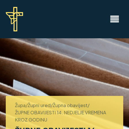
Župa/Župni ured/Župna obavijest/
ŽUPNE OBAVIJESTI 14. NEDJELJE VREMENA
KROZ GODINU