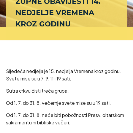
ŽUPNE OBAVIJESTI 14.
NEDJELJE VREMENA
KROZ GODINU
Sljedeća nedjelja je 15. nedjelja Vremena kroz godinu.
Svete mise su u 7, 9, 11 i 19 sati.
Sutra crkvu čisti treća grupa.
Od 1. 7. do 31. 8. večernje svete mise su u 19 sati.
Od 1. 7. do 31. 8. neće biti pobožnosti Presv. oltarskom
sakramentu ni biblijske večeri.