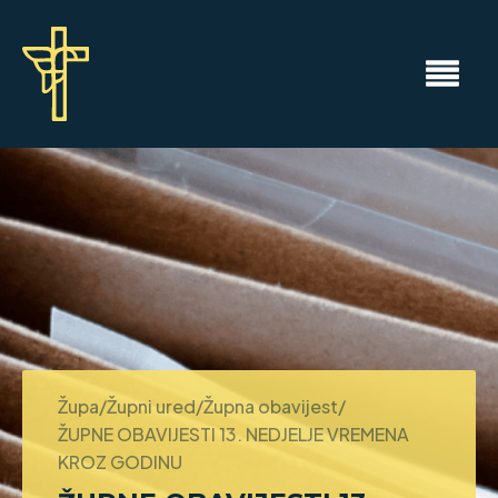
Župa/Župni ured/Župna obavijest/
ŽUPNE OBAVIJESTI 13. NEDJELJE VREMENA
KROZ GODINU