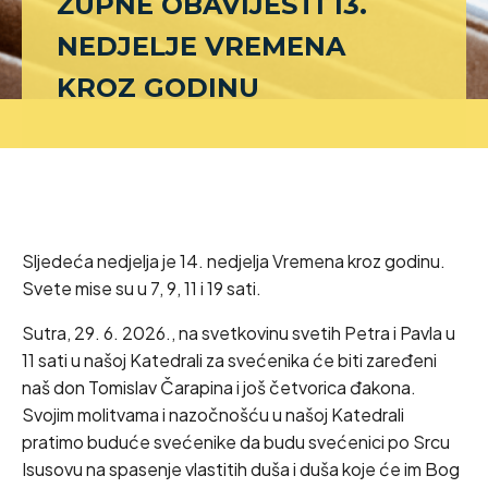
ŽUPNE OBAVIJESTI 13.
NEDJELJE VREMENA
KROZ GODINU
Sljedeća nedjelja je 14. nedjelja Vremena kroz godinu.
Svete mise su u 7, 9, 11 i 19 sati.
Sutra, 29. 6. 2026., na svetkovinu svetih Petra i Pavla u
11 sati u našoj Katedrali za svećenika će biti zaređeni
naš don Tomislav Čarapina i još četvorica đakona.
Svojim molitvama i nazočnošću u našoj Katedrali
pratimo buduće svećenike da budu svećenici po Srcu
Isusovu na spasenje vlastitih duša i duša koje će im Bog