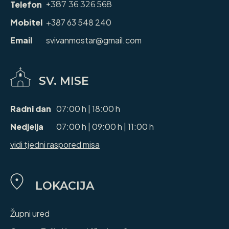
Telefon
+387 36 326 568
Mobitel
+387 63 548 240
Email
svivanmostar@gmail.com
SV. MISE
Radni dan
07:00 h | 18:00 h
Nedjelja
07:00 h | 09:00 h | 11:00 h
vidi tjedni raspored misa
LOKACIJA
Župni ured