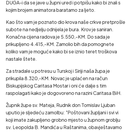
DUGA-i da se jave u župni ured i potpišu kako bi znali s
kojim brojem animatora baratamo za ljeto.
Kao što vam je poznato dio krova naše crkve pretprošle
subote na nedjelju odnijela je bura. Krov je saniran.
Konačna cijena radova je 5.550,-KM. Do sada je
prikupljeno 4.415,-KM. Zamolio bih da pomognete
koliko vam je moguće kako bi se iznio teret troškova
nastale štete.
Za stradale u potresu u Turskoj i Siriji naša župa je
prikupila 8.320,-KM. Novac je uplaćen na račun
Biskupijskog Caritasa Mostar i oni će dalje s tim
raspolagati kako je dogovoreno na razini Caritasa BiH.
Župnik župe sv. Mateja, Rudnik don Tomislav Ljuban
uputio je sljedeću zamolbu: "Poštovani župljani i svi vi
koji imate zakupljeno grobno mjesto u župnom groblju
sv. Leopolda B. Mandića u Raštanima, obavještavamo