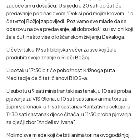
započetim u došašću. U srijedu u 20 sati održat će
predavanje pod naslovom "Dok si pod mojim krovom…" o
četvrtoj Božjoj zapovijedi. Pozivamo sve mlade da se
odazovu na ova predavanje, ali dobrodošli su i svi oni koji
žele čuti nešto više o kršćanskom življenju Dekaloga.
U četvrtak u 19 sati biblijska večer za sve koji žele
produbiti svoje znanje o Riječi Božjoj.
U petak u 17:30 bit će pobožnost Križnoga puta.
Meditacije će čitati članovi BIOS-a.
U subotu u 9 sati ministrantski sastanak, u 10 sati proba
pjevanja za VIS Gloria, u 10 sati sastanak animatora za
župni vjeronauk, u 11 sati sastanak Karitativne sekcije, u
11:30 sati sastanak djece čitača, u 11:30 proba pjevanja
za dječji zbor "Anđeli sv. Ivana".
Molimo sve mlade koji će biti animatori na ovogodišnjoj