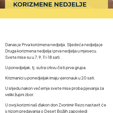
KORIZMENE NEDJELJE
Danas je Prva korizmena nedjelja. Sljedeća nedjelja je
Druga korizmena nedjelja i prva nedjelja u mjesecu.
Svete mise su u 7, 9, 11 i 18 sati.
U ponedjeljak, tj. sutra crkvu čisti prva grupa.
Krizmanici u ponedjeljak imaju vjeronauk u 20 sati.
U srijedu nakon večernje svete mise proba pjevanja za
veliki župni zbor.
U ovoj korizmi naš đakon don Zvonimir Rezo nastavit će
s nizom predavanja o Deset Božjih zapovijedi