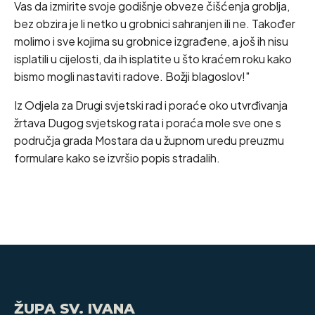
Vas da izmirite svoje godišnje obveze čišćenja groblja,
bez obzira je li netko u grobnici sahranjen ili ne. Također
molimo i sve kojima su grobnice izgrađene, a još ih nisu
isplatili u cijelosti, da ih isplatite u što kraćem roku kako
bismo mogli nastaviti radove. Božji blagoslov!"
Iz Odjela za Drugi svjetski rad i poraće oko utvrđivanja
žrtava Dugog svjetskog rata i poraća mole sve one s
područja grada Mostara da u župnom uredu preuzmu
formulare kako se izvršio popis stradalih.
ŽUPA SV. IVANA