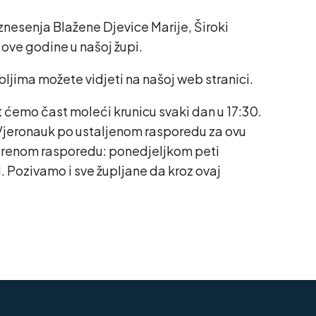
 Uznesenja Blažene Djevice Marije, Široki
a ove godine u našoj župi.
ljima možete vidjeti na našoj web stranici.
t ćemo čast moleći krunicu svaki dan u 17:30.
. Vjeronauk po ustaljenom rasporedu za ovu
vorenom rasporedu: ponedjeljkom peti
 Pozivamo i sve župljane da kroz ovaj