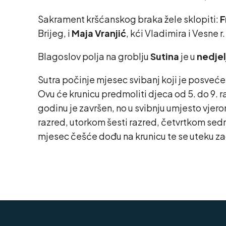
Sakrament kršćanskog braka žele sklopiti:
F
Brijeg, i
Maja Vranjić
, kći Vladimira i Vesne r
Blagoslov polja na groblju
Sutina
je u
nedjelj
Sutra počinje mjesec svibanj koji je posveće
Ovu će krunicu predmoliti djeca od 5. do 9. 
godinu je završen, no u svibnju umjesto vje
razred, utorkom šesti razred, četvrtkom sed
mjesec češće dođu na krunicu te se uteku z