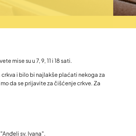
 mise su u 7, 9, 11 i 18 sati.
 crkva i bilo bi najlakše plaćati nekoga za
imo da se prijavite za čišćenje crkve. Za
"Anđeli sv. Ivana".