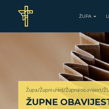
ŽUPA
L
Župa/Župni ured/Župna obavijest/
ŽU
ŽUPNE OBAVIJEST