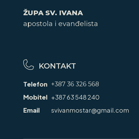
ŽUPA SV. IVANA
apostola i evanđelista
KONTAKT
Telefon
+387 36 326 568
Mobitel
+387 63 548 240
Email
svivanmostar@gmail.com