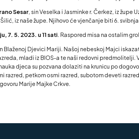
rano Sesar
, sin Veselka i Jasminke r. Čerkez, iz župe
. Šilić, iz naše župe. Njihovo će vjenčanje biti 6. svibnj
u, 7. 5. 2023. u 11 sati
. Raspored misa na ostalim grob
n Blaženoj Djevici Mariji. Našoj nebeskoj Majci iskaza
razreda, mladi iz BIOS-a te naši redovni predmolitelji
ronauka djeca su pozvana dolaziti na krunicu po dogo
mi razred, petkom osmi razred, subotom deveti razred.
agovoru Marije Majke Crkve.