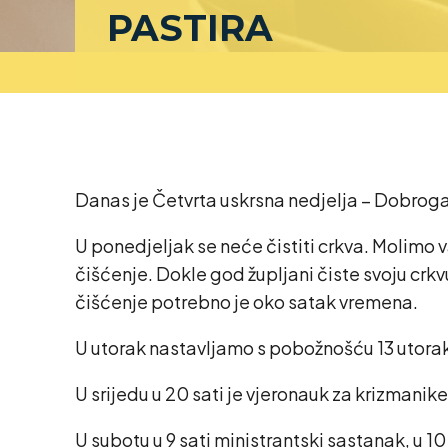
PASTIRA
Danas je Četvrta uskrsna nedjelja – Dobroga Pa
U ponedjeljak se neće čistiti crkva. Molimo v
čišćenje. Dokle god župljani čiste svoju crkv
čišćenje potrebno je oko satak vremena.
U utorak nastavljamo s pobožnošću 13 utoraka 
U srijedu u 20 sati je vjeronauk za krizmanike,
U subotu u 9 sati ministrantski sastanak, u 10