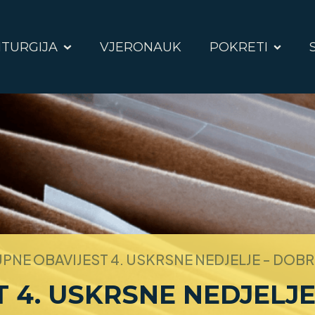
ITURGIJA
VJERONAUK
POKRETI
PNE OBAVIJEST 4. USKRSNE NEDJELJE - DOB
 4. USKRSNE NEDJELJ