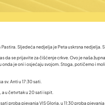
stira. Sljedeća nedjelja je Peta uskrsna nedjelja. Svete
as da se prijavite za čišćenje crkve. Ovo je naša župna
u onda je oni i osjećaju svojom. Stoga, potičemo i mol
sv. Anti u 17:30 sati.
 a u četvrtak u 20 sati ispit.
 sati proba pjevanja VIS Gloria, u 11:30 proba pjevanja 