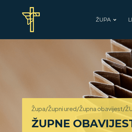
ŽUPA
L
Župa/Župni ured/Župna obavijest/
ŽU
ŽUPNE OBAVIJEST