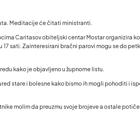
a. Meditacije će čitati ministranti.
ima Caritasov obiteljski centar Mostar organizira 
u 17 sati. Zainteresirani bračni parovi mogu se do pet
edu kako je objavljeno u župnome listu.
 ured stare i bolesne kako bismo ih mogli pohoditi i is
tnike molim da preuzmu svoje brojeve a ostale potičem