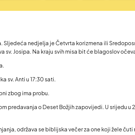
 Sljedeća nedjelja je Četvrta korizmena ili Sredoposna n
ava sv. Josipa. Na kraju svih misa bit će blagoslov očev
a.
 sv. Anti u 17:30 sati.
upni zbog ima probu.
om predavanja o Deset Božjih zapovijedi. U srijedu u
njanja, održava se biblijska večer za one koji žele čut