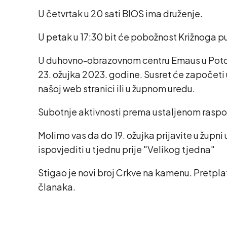
U četvrtak u 20 sati BIOS ima druženje.
U petak u 17:30 bit će pobožnost Križnoga put
U duhovno-obrazovnom centru Emaus u Potoc
23. ožujka 2023. godine. Susret će započeti 
našoj web stranici ili u župnom uredu.
Subotnje aktivnosti prema ustaljenom raspor
Molimo vas da do 19. ožujka prijavite u župni
ispovjediti u tjednu prije "Velikog tjedna"
Stigao je novi broj Crkve na kamenu. Pretpla
članaka.