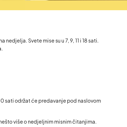
edjelja. Svete mise su u 7, 9, 11 i 18 sati.
a.
 20 sati održat će predavanje pod naslovom
i nešto više o nedjeljnim misnim čitanjima.