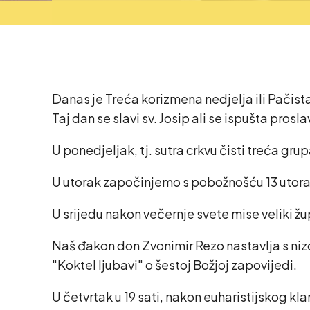
Danas je Treća korizmena nedjelja ili Pačista.
Taj dan se slavi sv. Josip ali se ispušta prosl
U ponedjeljak, tj. sutra crkvu čisti treća grup
U utorak započinjemo s pobožnošću 13 utoraka
U srijedu nakon večernje svete mise veliki ž
Naš đakon don Zvonimir Rezo nastavlja s niz
"Koktel ljubavi" o šestoj Božjoj zapovijedi.
U četvrtak u 19 sati, nakon euharistijskog kla